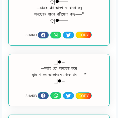
ღ༎●───
─আমায় যদি ভালো না বাসো তবু
অবহেলার পাত্র বানিয়োনা কভু∙──❞
ღ༎●───
COPY
SHARE:
ɭɭɭɭ●─
─সবাই তো অবহেলা করে
তুমি না হয় ভালোবাসে থেকে যাও∙──❞
ɭɭɭɭ●─
COPY
SHARE: