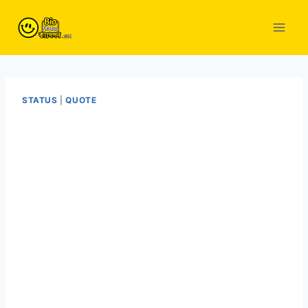
Skip
to
content
STATUS
|
QUOTE