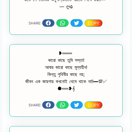
— ღ۵
COPY
SHARE:
❥═══
কারো কাছে তুমি সস্তা!
আবার কারো কাছে মূল্যহীন!
কিন্তু পৃথিবীর কাছে নয়;
জীবন এক জায়গায় কখনোই থেমে থাকে না!!━💯✅
●══❥𝄞
COPY
SHARE: