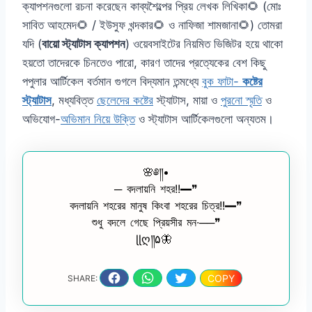
ক্যাপশনগুলো রচনা করেছেন কাব্যশৈল্পের প্রিয় লেখক লিখিকা🌻 (মোঃ
সাবিত আহমেদ🌻 / ইউসুফ খন্দকার🌻 ও নাফিজা শামজানা🌻) তোমরা
যদি (
বায়ো স্ট্যাটাস ক্যাপশন
) ওয়েবসাইটের নিয়মিত ভিজিটর হয়ে থাকো
হয়তো তাদেরকে চিনতেও পারো, কারণ তাদের প্রত্যেকের বেশ কিছু
পপুলার আর্টিকেল বর্তমান গুগলে বিদ্যমান তন্মধ্যে
বুক ফাটা-
কষ্টের
স্ট্যাটাস
, মধ্যবিত্ত
ছেলেদের কষ্টের
স্ট্যাটাস, মায়া ও
পুরনো স্মৃতি
ও
অভিযোগ-
অভিমান নিয়ে উক্তি
ও স্ট্যাটাস আর্টিকেলগুলো অন্যতম।
🌸༅༎•
─ বদলায়নি শহর!!━❞
বদলায়নি শহরের মানুষ কিংবা শহরের চিত্র!!━❞
শুধু বদলে গেছে প্রিয়সীর মন∙──❞
ɭɭღ༎۵🦋
COPY
SHARE: