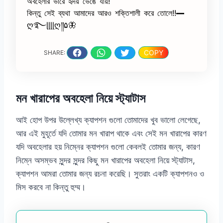
অবহেলার ভারে হৃদয় ভেঙে যায়!
কিন্তু সেই ব্যথা আমাদের আরও শক্তিশালী করে তোলে!!━
ღ࿐ɭɭɭɭღ༎۵🦋
COPY
SHARE:
মন খারাপের অবহেলা নিয়ে স্ট্যাটাস
আই হোপ উপর উল্লেখ্য ক্যাপশন গুলো তোমাদের খুব ভালো লেগেছে,
আর এই মুহূর্তে যদি তোমার মন খারাপ থাকে এবং সেই মন খারাপের কারণ
যদি অবহেলার হয় নিম্নের ক্যাপশন গুলো কেবলই তোমার জন্য, কারণ
নিম্নে অসম্ভব সুন্দর সুন্দর কিছু মন খারাপের অবহেলা নিয়ে স্ট্যাটাস,
ক্যাপশন আমরা তোমার জন্য রচনা করেছি। সুতরাং একটি ক্যাপশনও ও
মিস করবে না কিন্তু হুম্ম।