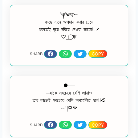
༆༄࿐
কাছে এনে অপমান করার চেয়ে
শুরুতেই দূরে সরিয়ে দেওয়া ভালো!!📌
♡︎⎯͢⎯⃝💚
COPY
SHARE:
●──
─যাকে সবচেয়ে বেশি জানাও
তার কাছেই সবচেয়ে বেশি অবহেলিত হবে!!💯
︵།།🌻💚
COPY
SHARE: