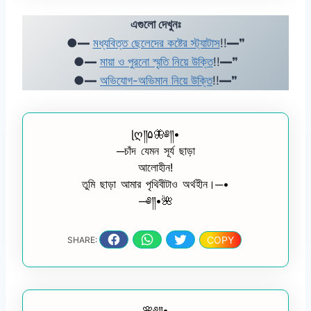
এগুলো দেখুনঃ
●━
মধ্যবিত্ত ছেলেদের কষ্টের স্ট্যাটাস
!!━❞
●━
মায়া ও পুরনো স্মৃতি নিয়ে উক্তি
!!━❞
●━
অভিযোগ-অভিমান নিয়ে উক্তি
!!━❞
ɭღ༎۵🦋༅༎•
─চাঁদ যেমন সূর্য ছাড়া
আলোহীন!
তুমি ছাড়া আমার পৃথিবীটাও অর্থহীন।─•
─༅༎•🌺
COPY
SHARE:
🌸༅༎•