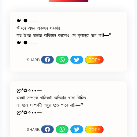
🍁༎●───
জীবনে এমন একজন দরকার
যার উপর হাজার অভিমান করলেও সে ক্লান্ত হবে না!!━❞
🍁༎●───
COPY
SHARE:
ლ❛✿✧••—
একটা সম্পর্কে খানিকটা অভিমান থাকা উচিত
না হলে সম্পর্কটা মধুর হতে পারে না!!━❞
ლ❛✿✧••—
COPY
SHARE: