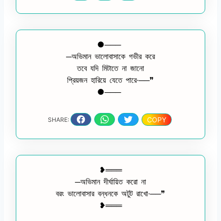
●───
─অভিমান ভালোবাসাকে গভীর করে
তবে যদি মিটাতে না জানো
প্রিয়জন হারিয়ে যেতে পারে∙──❞
●───
COPY
SHARE:
❥═══
─অভিমান দীর্ঘায়িত করো না
বরং ভালোবাসার বন্ধনকে অটুট রাখো∙──❞
❥═══