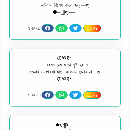
অভিমান বিশেষ কারো জন্য—ღ
●─ɭɭɭɭღ──
COPY
SHARE:
🦋༄࿐
─ যেমন মেঘ ছাড়া বৃষ্টি হয় না
তেমনি ভালোবাসা ছাড়া অভিমান জন্মায় না—ღ
🦋༄࿐
COPY
SHARE:
🍁ღ༎۵──