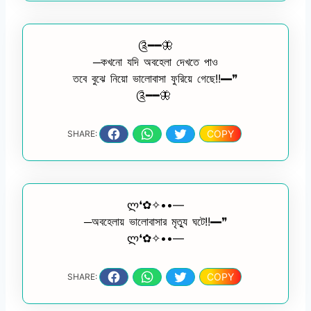
༊━━🦋
─কখনো যদি অবহেলা দেখতে পাও
তবে বুঝে নিয়ো ভালোবাসা ফুরিয়ে গেছে!!━❞
༊━━🦋
COPY
SHARE:
ლ❛✿✧••—
─অবহেলায় ভালোবাসার মৃত্যু ঘটে!!━❞
ლ❛✿✧••—
COPY
SHARE: