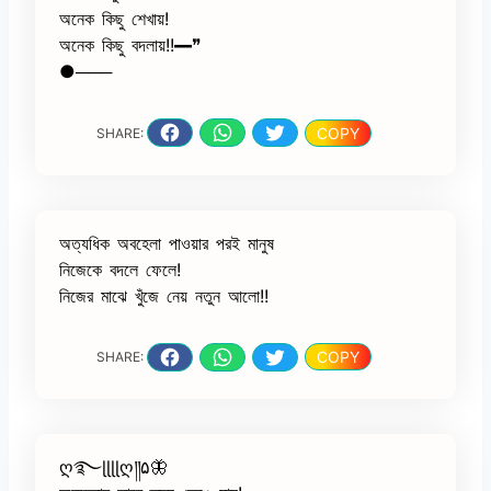
অনেক কিছু শেখায়!
অনেক কিছু বদলায়!!━❞
●───
COPY
SHARE:
অত্যধিক অবহেলা পাওয়ার পরই মানুষ
নিজেকে বদলে ফেলে!
নিজের মাঝে খুঁজে নেয় নতুন আলো!!
COPY
SHARE:
ღ࿐ɭɭɭɭღ༎۵🦋