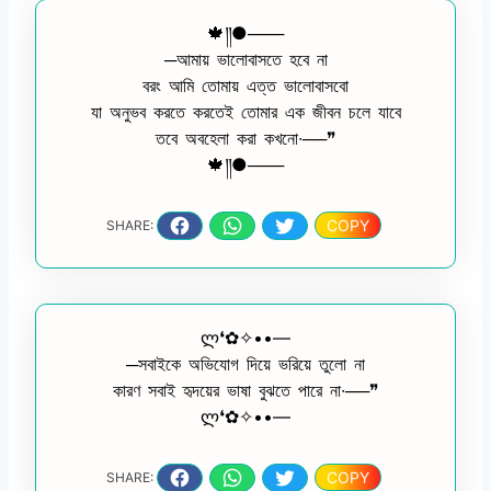
🍁༎●───
─আমায় ভালোবাসতে হবে না
বরং আমি তোমায় এত্ত ভালোবাসবো
যা অনুভব করতে করতেই তোমার এক জীবন চলে যাবে
তবে অবহেলা করা কখনো∙──❞
🍁༎●───
COPY
SHARE:
ლ❛✿✧••—
─সবাইকে অভিযোগ দিয়ে ভরিয়ে তুলো না
কারণ সবাই হৃদয়ের ভাষা বুঝতে পারে না∙──❞
ლ❛✿✧••—
COPY
SHARE: