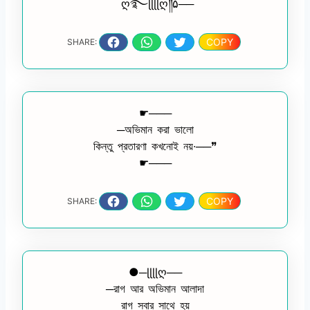
ღ࿐ɭɭɭɭღ༎۵──
COPY
SHARE:
☛───
─অভিমান করা ভালো
কিন্তু প্রতারণা কখনোই নয়∙──❞
☛───
COPY
SHARE:
●─ɭɭɭɭღ──
─রাগ আর অভিমান আলাদা
রাগ সবার সাথে হয়