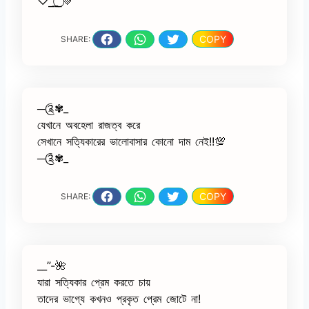
♡︎⎯͢⎯⃝💚
COPY
SHARE:
─༊✾_
যেখানে অবহেলা রাজত্ব করে
সেখানে সত্যিকারের ভালোবাসার কোনো দাম নেই!!💯
─༊✾_
COPY
SHARE:
__”-🌺
যারা সত্যিকার প্রেম করতে চায়
তাদের ভাগ্যে কখনও প্রকৃত প্রেম জোটে না!