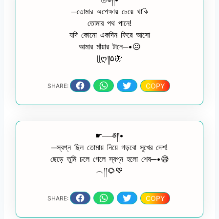
─তোমার অপেক্ষায় চেয়ে থাকি
তোমার পথ পানে!
যদি কোনো একদিন ফিরে আসো
আমার মাঁয়ার টানে─•☹️
ɭɭღ༎۵🦋
COPY
SHARE:
☛──༅༎•
─স্বপ্ন ছিল তোমায় নিয়ে গড়বো সুখের দেশ!
ছেড়ে তুমি চলে গেলে স্বপ্ন হলো শেষ─•😅
︵།།🌻💚
COPY
SHARE: