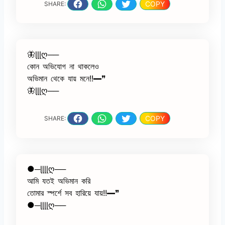
COPY
SHARE:
🦋ɭɭɭღ──
কোন অভিযোগ না থাকলেও
অভিমান থেকে যায় মনে!!━❞
🦋ɭɭɭღ──
COPY
SHARE:
●─ɭɭɭɭღ──
আমি যতই অভিমান করি
তোমার স্পর্শে সব হারিয়ে যায়!!━❞
●─ɭɭɭɭღ──