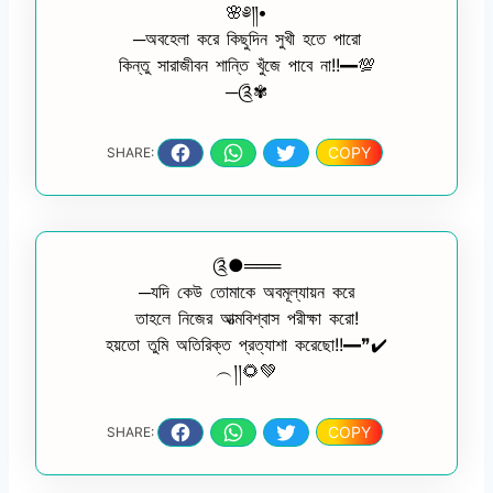
🌸༅༎•
─অবহেলা করে কিছুদিন সুখী হতে পারো
কিন্তু সারাজীবন শান্তি খুঁজে পাবে না!!━💯
─༊✾
COPY
SHARE:
༊●═══
─যদি কেউ তোমাকে অবমূল্যায়ন করে
তাহলে নিজের আত্মবিশ্বাস পরীক্ষা করো!
হয়তো তুমি অতিরিক্ত প্রত্যাশা করেছো!!━❞✔️
︵།།🌻💚
COPY
SHARE: