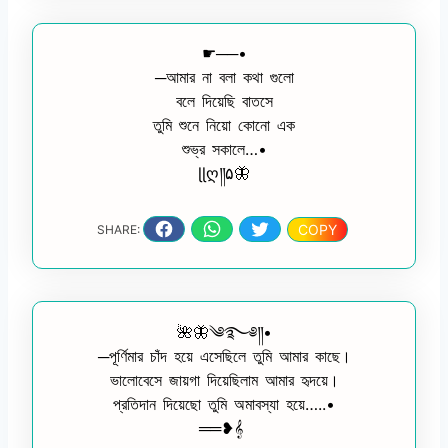
☛──•
─আমার না বলা কথা গুলো
বলে দিয়েছি বাতসে
তুমি শুনে নিয়ো কোনো এক
শুভ্র সকালে…•
ɭɭღ༎۵🦋
COPY
SHARE:
🌺🦋༄࿐༅༎•
─পূর্ণিমার চাঁদ হয়ে এসেছিলে তুমি আমার কাছে।
ভালোবেসে জায়গা দিয়েছিলাম আমার হৃদয়ে।
প্রতিদান দিয়েছো তুমি অমাবস্যা হয়ে…..•
══❥𝄞