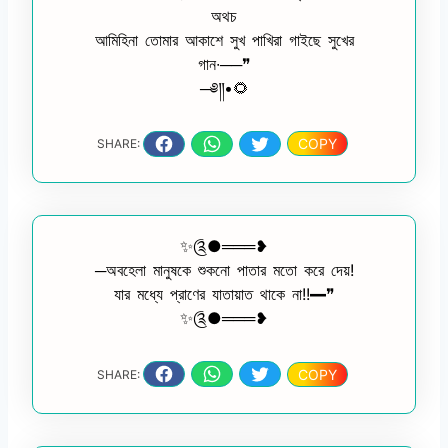
অথচ
আমিহিনা তোমার আকাশে সুখ পাখিরা গাইছে সুখের
গান∙──❞
─༅༎•🌻
COPY
SHARE:
✨༊●═══❥
─অবহেলা মানুষকে শুকনো পাতার মতো করে দেয়!
যার মধ্যে প্রাণের যাতায়াত থাকে না!!━❞
✨༊●═══❥
COPY
SHARE: