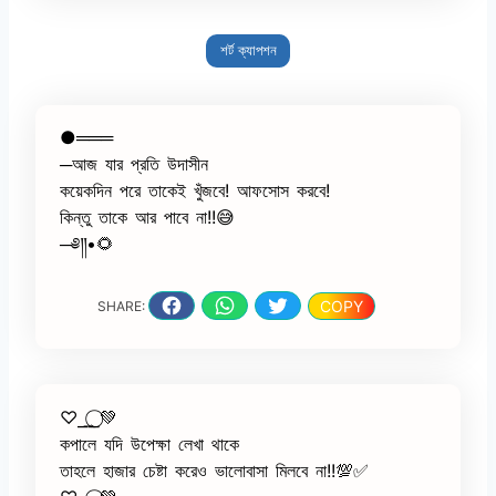
শর্ট ক্যাপশন
●═══
─আজ যার প্রতি উদাসীন
কয়েকদিন পরে তাকেই খুঁজবে! আফসোস করবে!
কিন্তু তাকে আর পাবে না!!😅
─༅༎•🌻
COPY
SHARE:
♡︎⎯͢⎯⃝💚
কপালে যদি উপেক্ষা লেখা থাকে
তাহলে হাজার চেষ্টা করেও ভালোবাসা মিলবে না!!💯✅