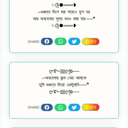
✨༊●═══❥
─গুরুত্ব দিলে মরা গাছেও ফুল হয়
আর অবহেলায় সুস্থ মনও মারা যায়∙──❞
✨༊●═══❥
COPY
SHARE:
ღ࿐ɭɭɭɭღ༎۵──
─অবহেলায় জন্ম নেয়া আমাকে
তুমি গুরুত্ব দিয়ো একটুখানি∙──❞
ღ࿐ɭɭɭɭღ༎۵──
COPY
SHARE: