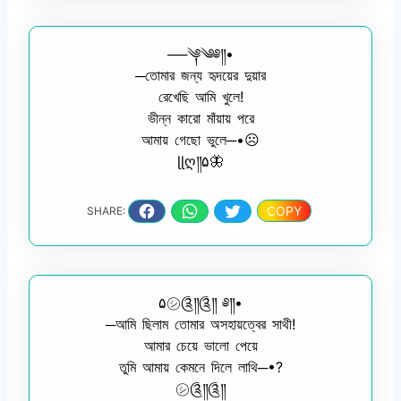
──༆༄༅༎•
─তোমার জন্য হৃদয়ের দুয়ার
রেখেছি আমি খুলে!
ভীন্ন কারো মাঁয়ায় পরে
আমায় গেছো ভুলে─•☹️
ɭɭღ༎۵🦋
COPY
SHARE:
۵㋛︎༊༎༊༎ ༅༎•
─আমি ছিলাম তোমার অসহায়ত্বের সাথী!
আমার চেয়ে ভালো পেয়ে
তুমি আমায় কেমনে দিলে লাথি─•?
㋛︎༊༎༊༎