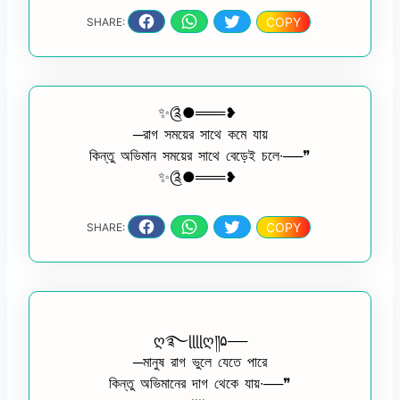
COPY
SHARE:
✨༊●═══❥
─রাগ সময়ের সাথে কমে যায়
কিন্তু অভিমান সময়ের সাথে বেড়েই চলে∙──❞
✨༊●═══❥
COPY
SHARE:
ღ࿐ɭɭɭɭღ༎۵──
─মানুষ রাগ ভুলে যেতে পারে
কিন্তু অভিমানের দাগ থেকে যায়∙──❞