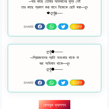
─যার কাছে তোমার অভিমানের মূল্য নেই
তার কাছে প্রকাশ করা মানে নিজেকে ছোট করা—ღ
🍁ღ༎۵──
COPY
SHARE:
ღ༎●───
─প্রিয়জনদের প্রতি অহংকার থাকে না
বরং অভিমান থাকে—ღ
ღ༎●───
COPY
SHARE:
ফেসবুক ক্যাপশন