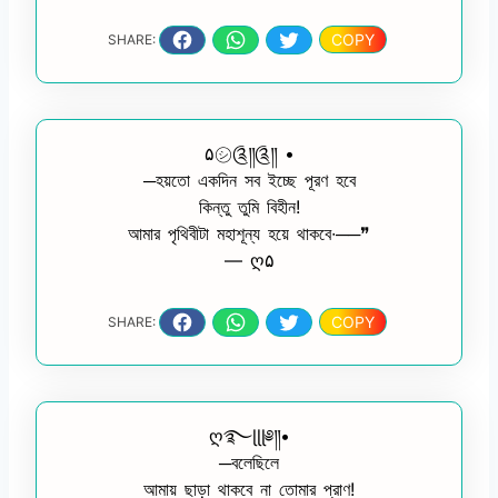
COPY
SHARE:
۵㋛︎༊༎༊༎ •
─হয়তো একদিন সব ইচ্ছে পূরণ হবে
কিন্তু তুমি বিহীন!
আমার পৃথিবীটা মহাশূন্য হয়ে থাকবে∙──❞
— ღ۵
COPY
SHARE:
ღ࿐ɭɭɭ༅༎•
─বলেছিলে
আমায় ছাড়া থাকবে না তোমার প্রাণ!