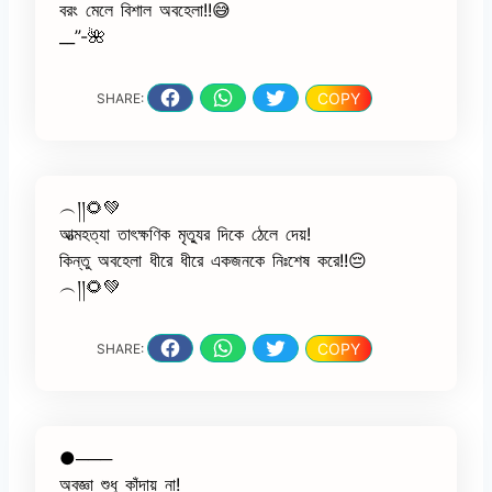
বরং মেলে বিশাল অবহেলা!!😅
__”-🌺
COPY
SHARE:
︵།།🌻💚
আত্মহত্যা তাৎক্ষণিক মৃত্যুর দিকে ঠেলে দেয়!
কিন্তু অবহেলা ধীরে ধীরে একজনকে নিঃশেষ করে!!😔
︵།།🌻💚
COPY
SHARE:
●───
অবজ্ঞা শুধু কাঁদায় না!