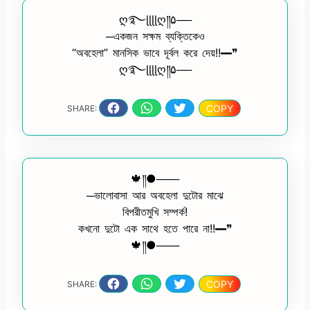
ღ࿐ɭɭɭɭღ༎۵──
─একজন সক্ষম ব্যক্তিকেও
“অবহেলা” মানসিক ভাবে দূর্বল করে দেয়!!━❞
ღ࿐ɭɭɭɭღ༎۵──
COPY
SHARE:
🍁༎●───
─ভালোবাসা আর অবহেলা দুটোর মাঝে
বিপরীতমুখি সম্পর্ক!
কখনো দুটো এক সাথে হতে পারে না!!━❞
🍁༎●───
COPY
SHARE: