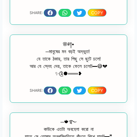
COPY
SHARE:
🌸༅༎•
─মানুষের মন বড়ই অদ্ভুত!
যে তাকে ঠকায়, তার পিছু সে ছুটে চলে!
আর যে স্নেহ দেয়, তাকে ফেলে চলে!!━😅💔
✨༊●═══❥
COPY
SHARE:
─🍁࿐
কাউকে এতটা অবহেলা করো না
যাতে সে তোমার অনুপস্থিতিতে বাঁচতে শিখে যায়!!━❞