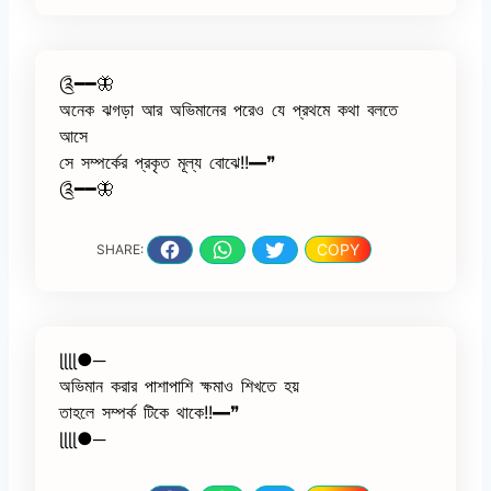
༊━━🦋
অনেক ঝগড়া আর অভিমানের পরেও যে প্রথমে কথা বলতে
আসে
সে সম্পর্কের প্রকৃত মূল্য বোঝে!!━❞
༊━━🦋
COPY
SHARE:
ɭɭɭɭ●─
অভিমান করার পাশাপাশি ক্ষমাও শিখতে হয়
তাহলে সম্পর্ক টিকে থাকে!!━❞
ɭɭɭɭ●─