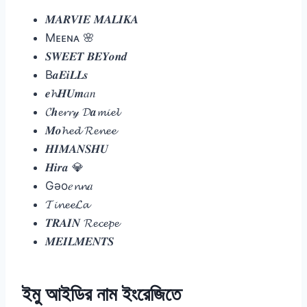
𝑴𝑨𝑹𝑽𝑰𝑬 𝑴𝑨𝑳𝑰𝑲𝑨
Mᴇᴇɴᴀ 🌸
𝑺𝑾𝑬𝑬𝑻 𝑩𝑬𝒀𝒐𝒏𝒅
B𝒂𝑬𝒊𝑳𝑳𝒔
𝒆𝓱𝑯𝑼𝒎𝑎𝑛
𝓒𝒉𝓮𝓻𝓻𝓎 𝓓𝒂𝓶𝓲𝓮𝓵
𝑴𝒐𝓱𝓮𝓭 𝓡𝓮𝓷𝓮𝓮
𝑯𝑰𝑴𝑨𝑵𝑺𝑯𝑼
𝑯𝒊𝒓𝒂 💎
Gǝo𝑒𝓷𝓷𝑎
𝓣𝓲𝓷𝓮𝓮𝓛𝓪
𝑻𝑹𝑨𝑰𝑵 𝓡𝓮𝓬𝓮𝓹𝓮
𝑴𝑬𝑰𝑳𝑴𝑬𝑵𝑻𝑺
ইমু আইডির নাম ইংরেজিতে