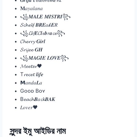
𝐌𝑎𝑦𝑎𝑙𝑎𝑛𝑎
꧁𝑴𝑨𝑳𝑬 𝑴𝑰𝑺𝑻𝑹𝑰꧂
𝓢𝓬𝓱𝓮𝓵𝓯 𝑩𝑹𝑬𝑎𝓀𝑬𝑅
꧁𝓛𝒊𝓯𝑬𝓒𝒍𝓮𝒃𝑟𝒂𝓬𝓮꧂
𝓒𝓱𝓮𝓻𝓻𝔂 𝑮𝒊𝒓𝒍
𝓢𝓻𝓲𝓳𝓮𝓮 𝑮𝑯
꧁𝑴𝑨𝑮𝑰𝑬 𝑳𝑶𝑽𝑬꧂
𝓜𝓮𝓮𝓽𝓮𝓻🖤
T𝓻𝓮𝓬𝓮𝓽 𝒍𝒊𝒇𝒆
𝗠𝑎𝑛𝑑𝑎𝑳𝑎
Gᴏᴏᴅ Bᴏʏ
B𝓮𝓪𝓬𝓱𝑩𝑎𝓬𝓴𝑩𝑨𝑲
𝐿𝑜𝑣𝑒𝑟🖤
সুন্দর ইমু আইডির নাম