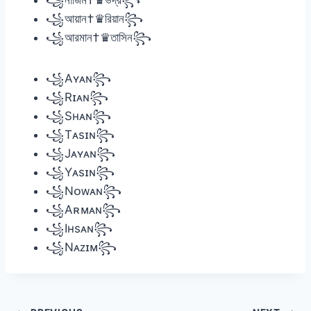
꧁আয়ান†♛রিয়ান꧂
꧁আরমান†♛তাসিন꧂
꧁Aʏᴀɴ꧂
꧁Rɪᴀɴ꧂
꧁Sʜᴀɴ꧂
꧁Tᴀsɪɴ꧂
꧁Jᴀʏᴀɴ꧂
꧁Yᴀsɪɴ꧂
꧁Nᴏᴡᴀɴ꧂
꧁Aʀᴍᴀɴ꧂
꧁Iʜsᴀɴ꧂
꧁Nᴀᴢɪᴍ꧂