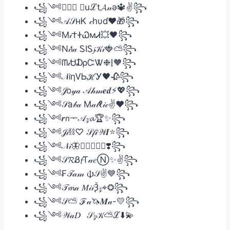
꧁༺𝒧𝒾𝒶 𝒮uℒt𝓐𝓃ǝ🔱✌꧂
꧁༺𝒜𝒮нᏦ 𝒸hυɗ❤️🎁꧂
꧁༺M𝒾†ᏐᏇмᏗ💥🖤꧂
꧁༺N𝒾𝗅𝒶 ᏚIᏚ𝓳𝒦𝒾🍓⛅꧂
꧁༺ᗰ𝒾Ꮜ₯ᏨᏔ❉⧘🧡꧂
꧁༺𝒩𝗂ηᏙᏏℋᎩ🖤🥀꧂
꧁༺𝒥o𝓎𝒶 𝒜𝒽𝓂𝒆𝒅⚡💖꧂
꧁༺𝒮a𝒷𝒶 M𝒶𝓁ℓ𝒾𝒸✌❤꧂
꧁༺𝒓𝗇ᅮ𝒜𝓏𝓪🏆✨꧂
꧁༺𝒥𝒾⛓♡ 𝒮𝒻𝒾𝒲𝑰⭐️꧂
꧁༺𝒩𝒾🦋𝒺⦿𝓂𝒶✩❣️꧂
꧁༺𝒮𝓡Ᏸ𝓯T𝒶𝑒Ⓝ✨✌꧂
꧁༺₣𝒯𝒶𝓂 𐌸𝒮✌💙꧂
꧁༺𝒯𝓶𝒶 𝑀𝒾𝒾Ѯ𝓏⌖❂꧂
꧁༺𝒮⛅ ℱ𝒶🦄𝑴𝒶-💛꧂
꧁༺𝒲𝒶𝐷⠀𝒮𝓏𝒦⛅ℒ⬇️💫