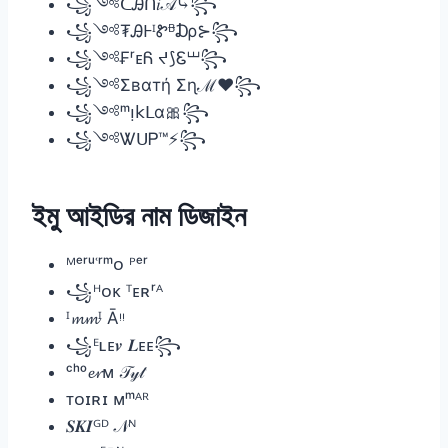
꧁༺ᑕᎯᑎ𝑖𝒜⤷꧂
꧁༺₮ᎯⱵᴵᏑᴯ₯⊱꧂
꧁༺₣ʳᴇᏲ ᔪ⟆Ꮛ⏙꧂
꧁༺Σвαтή Σɳℳ❤꧂
꧁༺ᵐᴉ𝗄ᒪα🎀꧂
꧁༺ᏔᑌᏢ™️⚡꧂
ইমু আইডির নাম ডিজাইন
ᴹᵉʳᵘʿʳᵐᴏ ᴾᵉʳ
꧁ᴴᴏᴋ ᵀᴇʀʳᴬ
ᴵ𝓶𝓶ᴵ Ᾱᵎᵎ
꧁ᴱʟᴇ𝒗 𝑳ᴇᴇ꧂
ᶜʰᵒ𝓮𝓻ᴍ 𝒯𝓎𝓉
ᴛᴏɪʀɪ ᴍᵐᴬᴿ
𝑺𝑲𝑰ᴳᴰ 𝒩ᴺ