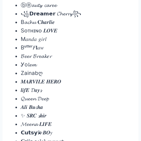
ⓑⓔ𝓪𝓾𝓽𝓎 𝓬𝓪𝓻𝓮𝓮
꧁𝗗𝗿𝗲𝗮𝗺𝗲𝗿 𝓒𝓱𝓮𝓻𝓻𝓎꧂
B𝓪𝓬𝓱𝓾 𝐂𝒉𝒂𝒓𝒍𝒊𝒆
Sᴏᴛʜɪɴᴏ 𝑳𝑶𝑽𝑬
M𝑎𝑛𝑑𝑎 𝑔𝑖𝑟𝑙
Bᵘᵗᵗᵉʳ𝐹𝐥𝑎𝑤
𝓑𝓮𝓮𝓻 𝓑𝓻𝓮𝓪𝓴𝑒𝓻
Ꭹo𝓵𝓮𝓶
Zainabღ
𝑴𝑨𝑹𝑽𝑰𝑳𝑬 𝑯𝑬𝑹𝑶
𝒍𝒊𝒇𝑬 𝓓𝒂𝒚𝓼
𝓠𝓾𝓮𝓮𝓷 𝓓𝓮𝓮𝓹
𝑨𝒍𝒊 𝑩𝒖𝓬𝒉𝒂
✨ 𝑺𝑹𝑪 𝓼𝒉𝒊𝒓
𝓜𝓮𝓮𝓷𝓪 𝑳𝑰𝑭𝑬
𝗖𝘂𝘁𝘀𝘆💫𝑩𝑶𝑦
𝑮𝒓𝒊𝒋𝒂 𝒄𝓮𝓵𝓮𝓫𝓻𝓮𝓶𝑒𝓷𝓽