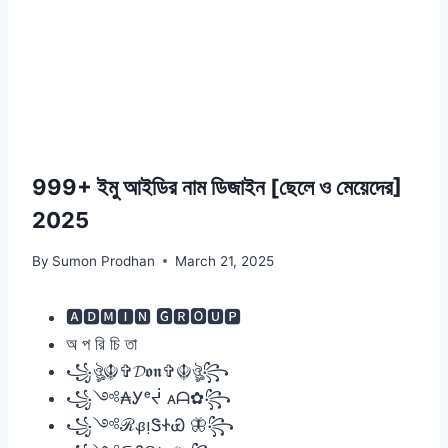
999+ ইমু আইডির নাম ডিজাইন [ছেলে ও মেয়েদের]
2025
By
Sumon Prodhan
March 21, 2025
🅰🅳🅼🅸🅽 🅶🆁🅾🆄🅿
অ প রি চি তা
꧁ঔৣ☬✞𝓓𝖔𝖓✞☬ঔৣ꧂
꧁༺₳Ꭹᵉᔫ ᴀᗩ✿꧂
꧁༺ℛᏸᴉᏕᏐᏯ 🦋꧂