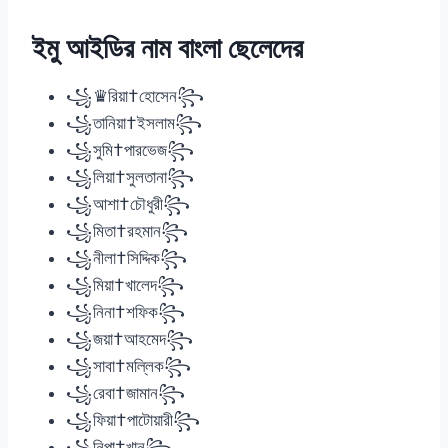
ইমু আইডির নাম বাংলা ছেলেদের
꧁♛রিয়া†হোসেন꧂
꧁তানিয়া†ইসলাম꧂
꧁সুমি†পারভেজ꧂
꧁লিয়া†সুলতানা꧂
꧁আশা†চৌধুরী꧂
꧁মিতা†রহমান꧂
꧁নীলা†সিদ্দিক꧂
꧁মিয়া†খালেদ꧂
꧁নিনা†শফিক꧂
꧁জয়া†আহমেদ꧂
꧁সাবা†মল্লিক꧂
꧁রেবা†জামান꧂
꧁ফিয়া†পাটোয়ারী꧂
꧁নিপা†খান꧂