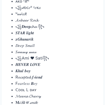
ᴀᴋᴏ ᴱ𝑅ᴺ
꧁𝒹ᴏᴄ𝑒ᴿ ᵞ𝑒ᴋ𝑎
ᴺ𝒶𝒶ᴶ𝑎𝑅
𝓐𝓷𝓱𝓮𝓮𝓻 𝓡𝓸𝓬𝓴
꧁𝐃𝐞𝐞𝐩𝓬𝓱𝓪 ꧂
𝑺𝑻𝑨𝑹 𝒍𝒊𝒈𝒉𝒕
𝒙𝑮𝒉𝒖𝒏𝒂𝒓𝒊𝒌
𝐷𝑒𝑒𝑝 𝑆𝑚𝑎𝑙𝑙
𝑆𝓌𝒶𝓂𝓎 𝓂𝒶𝓃
꧁Ami ❤ Sati꧂
𝑯𝑬𝑽𝑬𝑹 𝑳𝑶𝑽𝑬
𝑲𝒉𝒖𝒍 𝒃𝒐𝒚
R𝓮𝓬𝓮𝓹𝓽𝓮𝓭 𝒇𝓻𝒊𝒆𝒏𝒅
F𝑒𝑎𝑟𝑙𝑒𝑠𝑠 𝑩𝑜𝑦
ᑕoᴏʟ L ᴅᴀʏ
𝓜𝓮𝓮𝓷𝓪 𝓒𝓱𝓮𝓻𝓻𝓎
𝐌𝒾𝒯𝒽𝒰 𝓈𝑚𝒾𝓁𝑒