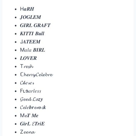
H𝒂𝑹𝑯
𝑱𝑶𝑮𝑳𝑬𝑴
𝑮𝑰𝑹𝑳 𝑮𝑹𝑨𝑭𝑻
𝑲𝑰𝑻𝑻𝑰 𝑩𝒖𝒍𝒍
J𝑨𝑻𝑬𝑬𝑴
M𝑎𝑙𝑎 𝑩𝑰𝑹𝑳
𝑳𝑶𝑽𝑬𝑹
T𝓻𝓮𝓼𝓱
ℂ𝓱𝓮𝓻𝓻𝓎𝓒𝓮𝓵𝓮𝓫𝓻𝓮
𝓒𝒽𝑒𝓇𝑒𝓇
Fʟɘ𝑎𝑟𝑙𝑒𝑠𝑠
𝓖𝓮𝓮𝓭 𝓛𝓪𝒛𝒚
𝓒𝓮𝑙𝑒𝒃𝒓𝓮𝓻𝒐𝓬𝒌
M𝓮𝑻 𝑴𝒆
𝑮𝒊𝒓𝑳 𝓔𝑻𝒓𝒊𝑬
Z𝓮𝓮𝓷𝓪