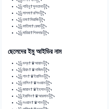
꧁শাহিনু†সুলতানা꧂
꧁সালমা†রশিদ꧂
꧁তমা†মিয়াজি꧂
꧁ফাতিমা†রেজা꧂
꧁মারিয়া†শিকদার꧂
ছেলেদের ইমু আইডির নাম
꧁ভদ্র†♛আয়ান꧂
꧁রিয়াং†♛নাজিম꧂
꧁শান†♛ইয়াসিন꧂
꧁তাসিন†♛নওয়ান꧂
꧁জায়ান†♛ইহসান꧂
꧁ইয়াসিন†♛আরমান꧂
꧁নওয়ান†♛শান꧂
꧁নাজিম†♛ভদ্র꧂