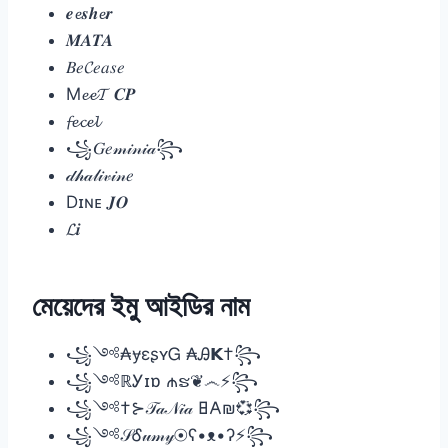
𝒆𝓮𝒔𝒉𝓮𝒓
𝑴𝑨𝑻𝑨
𝐵𝑒𝓒𝑒𝑎𝑠𝑒
M𝓮𝓮𝓣 𝑪𝑷
𝓯𝓮𝓬𝓮𝓵
꧁𝐺𝑒𝓂𝒾𝓃𝒾𝒶꧂
𝒹𝒽𝒶𝓁𝒾𝓋𝒾𝓃𝑒
Dɪɴᴇ 𝑱𝑶
𝓛𝒊
মেয়েদের ইমু আইডির নাম
꧁༺₳ɏɛʂʏᏀ ₳Ꭿ𝗞†꧂
꧁༺ℝᎩɪɒ ₼ຮ❦෴⚡꧂
꧁༺†⊱𝒯𝒶𝒩𝒾𝒶 𐌇𐌀₪💞꧂
꧁༺𝒮Ꮄ𝓊𝓂𝓎⦿ʕ•ᴥ•ʔ⚡꧂