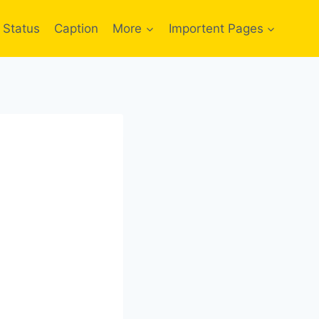
Status
Caption
More
Importent Pages