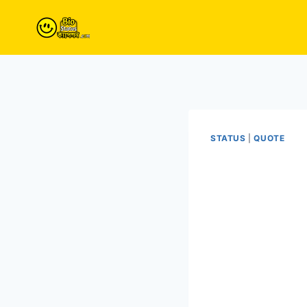
Skip
to
content
STATUS
|
QUOTE