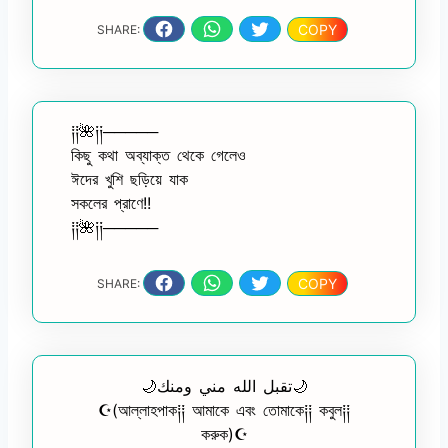
COPY
SHARE:
༐༐🌺༏༏─────
কিছু কথা অব্যাক্ত থেকে গেলেও
ঈদের খুশি ছড়িয়ে যাক
সকলের প্রাণে!!
༐༐🌺༏༏─────
COPY
SHARE:
🌙تقبل الله مني ومنك🌙
☪(আল্লাহপাক༐༐ আমাকে এবং তোমাকে༐༐ কবুল༐༐
করুক)☪