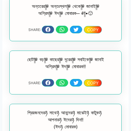
অন্তরের༎༅ অন্তঃস্থল༎༅ থেকে༎༅ জানাই༎༅
অগ্রিম༎༅ ঈদ༎༅ মোবারক─ ༅༎•🙂
COPY
SHARE:
ছোট༎༅ বড়༎༅ কাছের༎༅ দূরের༎༅ সবাইকে༎༅ জানাই
অগ্রিম༎༅ ঈদ༎༅ মোবারক!!
COPY
SHARE:
প্রিয়জনদেরཉ সাথেཉ আনন্দেরཉ মাঝেইཉ কাটুকཉ
আপনারཉ ঈদেরཉ দিন!!
(ঈদཉ মোবারক)