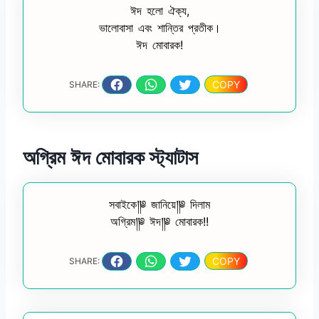
ঈদ হলো ঐক্য,
ভালোবাসা এবং শান্তির প্রতীক।
ঈদ মোবারক!
COPY
SHARE:
অগ্রিম ঈদ মোবারক স্ট্যাটাস
সবাইকে༎༅ জানিয়ে༎༅ দিলাম
অগ্রিম༎༅ ঈদ༎༅ মোবারক!!
COPY
SHARE: