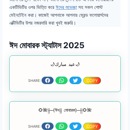
একটিভিটির ওপর ভিত্তি করে
ঈদের শুভেচ্ছা
সহ সকল পোস্ট
মেইনটেইন করা। কাজেই আপনাকে আপনার ফ্রেন্ড ফলোয়ার্সদের
এক্টিভিটির উপর নজরদারি করা খুবই জরুরি।
ঈদ মোবারক স্ট্যাটাস 2025
🌙عيد مبارك🌙
COPY
SHARE:
🌻🌺༏༏─(ঈদ༐༐ মোবারক)─༏༏🌻🌺
COPY
SHARE: