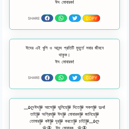
ঈদ মোবারক!
COPY
SHARE:
ঈদের এই খুশি ও আনন্দ প্রতিটি মুহূর্তে সবার জীবনে
থাকুক।
ঈদ মোবারক!
COPY
SHARE:
__۵ღঈদ༎༅ আসে༎༅ ভুলিয়ে༎༅ দিতে༎༅ সকল༎༅ দুঃখ!
তাই༎༅ অগ্রিম༎༅ ঈদ༎༅ মোবারক༎༅ জানিয়ে༎༅
তোমার༎༅ কষ্ট༎༅ দূর༎༅ করতে༎༅ চাই!༎༅__۵ღ
🌼🦋__ঈদ মোবারক__🌼🦋