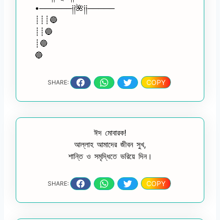
•──────༏༏🌺༏༏─────
┊┊┊🔵
┊┊🔵
┊🔵
🔵
COPY
SHARE:
ঈদ মোবারক!
আল্লাহ আমাদের জীবন সুখ,
শান্তি ও সমৃদ্ধিতে ভরিয়ে দিন।
COPY
SHARE: