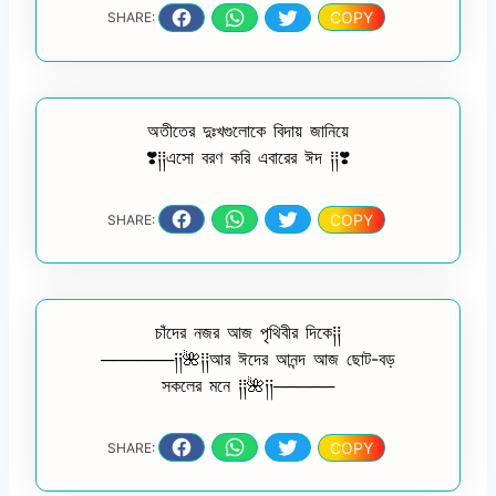
COPY
SHARE:
অতীতের দুঃখগুলোকে বিদায় জানিয়ে
❣️༐༐এসো বরণ করি এবারের ঈদ ༐༐❣️
COPY
SHARE:
চাঁদের নজর আজ পৃথিবীর দিকে༐༐
──────༏༏🌺༐༐আর ঈদের আনন্দ আজ ছোট-বড়
সকলের মনে ༐༐🌺༏༏─────
COPY
SHARE: