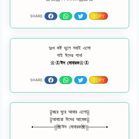
COPY
SHARE:
দুঃখ কষ্ট ভুলে সবাই এসো
গাই ঈদের গান!
🌼🦋
ঈদ মোবারক
🌼🦋
COPY
SHARE:
༐༐বছর ঘুরে আবার এলো༐༐
༐༐আবারো ঈদের আমেজ༐༐
•──────༏༏🌺ঈদ মোবারক🌺༏༏─────•