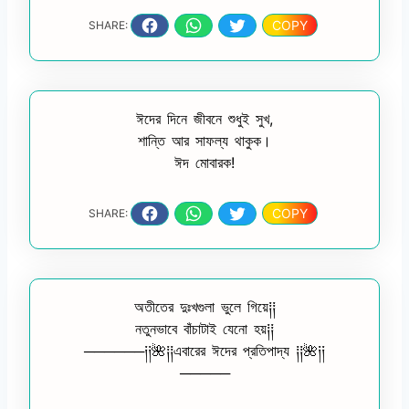
COPY
SHARE:
ঈদের দিনে জীবনে শুধুই সুখ,
শান্তি আর সাফল্য থাকুক।
ঈদ মোবারক!
COPY
SHARE:
অতীতের দুঃখগুলা ভুলে গিয়ে༐༐
নতুনভাবে বাঁচাটাই যেনো হয়༐༐
──────༏༏🌺༐༐এবারের ঈদের প্রতিপাদ্য ༐༐🌺༏༏
─────