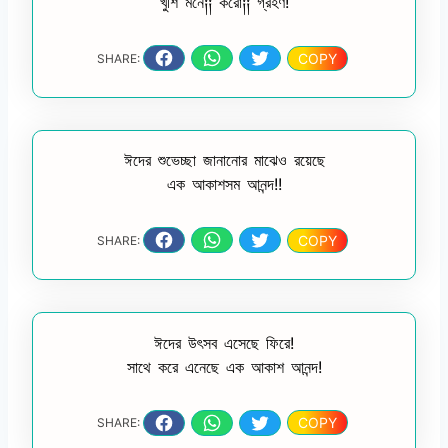
খুশি মনে༐༐ করো༐༐ গ্রহণ!
COPY
SHARE:
ঈদের শুভেচ্ছা জানানোর মাঝেও রয়েছে
এক আকাশসম আনন্দ!!
COPY
SHARE:
ঈদের উৎসব এসেছে ফিরে!
সাথে করে এনেছে এক আকাশ আনন্দ!
COPY
SHARE: