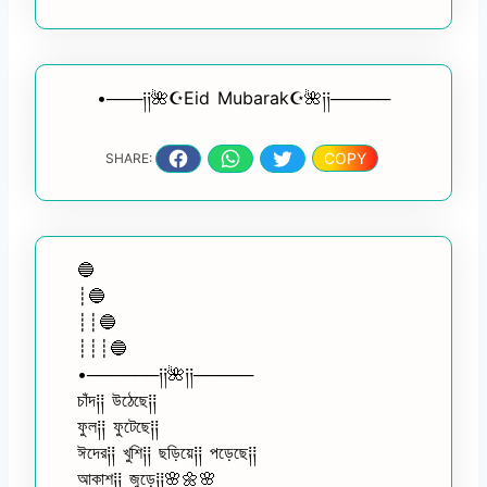
•───༏༏🌺☪Eid Mubarak☪🌺༏༏─────
COPY
SHARE:
🔵
┊🔵
┊┊🔵
┊┊┊🔵
•──────༏༏🌺༏༏─────
চাঁদ༐༐ উঠেছে༐༐
ফুল༐༐ ফুটেছে༐༐
ঈদের༐༐ খুশি༐༐ ছড়িয়ে༐༐ পড়েছে༐༐
আকাশ༐༐ জুড়ে༐༐🌸🌼🌸