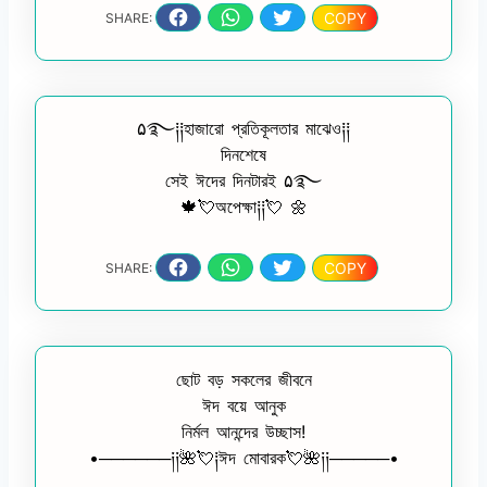
COPY
SHARE:
۵࿐༐༐হাজারো প্রতিকূলতার মাঝেও༐༐
দিনশেষে
সেই ঈদের দিনটারই ۵࿐
🍁💘অপেক্ষা༐༐💘 🌼
COPY
SHARE:
ছোট বড় সকলের জীবনে
ঈদ বয়ে আনুক
নির্মল আনন্দের উচ্ছাস!
•──────༏༏🌺💘༐ঈদ মোবারক💘🌺༏༏─────•