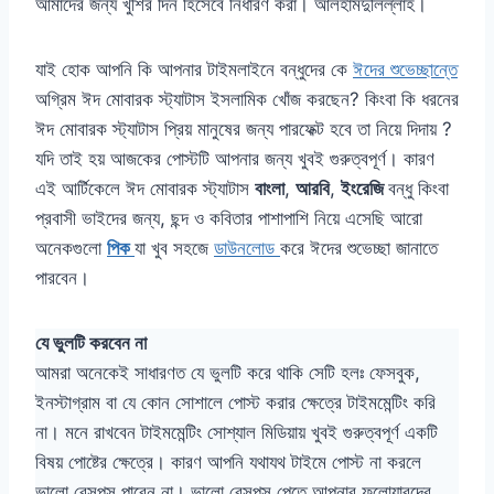
আমাদের জন্য খুশির দিন হিসেবে নির্ধারণ করা। আলহামদুলিল্লাহ।
যাই হোক আপনি কি আপনার টাইমলাইনে বন্ধুদের কে
ঈদের শুভেচ্ছান্তে
অগ্রিম ঈদ মোবারক স্ট্যাটাস ইসলামিক খোঁজ করছেন? কিংবা কি ধরনের
ঈদ মোবারক স্ট্যাটাস প্রিয় মানুষের জন্য পারফেক্ট হবে তা নিয়ে দিদায় ?
যদি তাই হয় আজকের পোস্টটি আপনার জন্য খুবই গুরুত্বপূর্ণ। কারণ
এই আর্টিকেলে ঈদ মোবারক স্ট্যাটাস
বাংলা
,
আরবি
,
ইংরেজি
বন্ধু কিংবা
প্রবাসী ভাইদের জন্য, ছন্দ ও কবিতার পাশাপাশি নিয়ে এসেছি আরো
অনেকগুলো
পিক
যা খুব সহজে
ডাউনলোড
করে ঈদের শুভেচ্ছা জানাতে
পারবেন।
যে ভুলটি করবেন না
আমরা অনেকেই সাধারণত যে ভুলটি করে থাকি সেটি হলঃ ফেসবুক,
ইনস্টাগ্রাম বা যে কোন সোশালে পোস্ট করার ক্ষেত্রে টাইমমেন্টিং করি
না। মনে রাখবেন টাইমমেন্টিং সোশ্যাল মিডিয়ায় খুবই গুরুত্বপূর্ণ একটি
বিষয় পোষ্টের ক্ষেত্রে। কারণ আপনি যথাযথ টাইমে পোস্ট না করলে
ভালো রেসপন্স পাবেন না। ভালো রেসপন্স পেতে আপনার ফলোয়ারদের