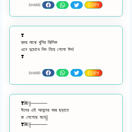
COPY
SHARE:
❣️
হৃদয় মাঝে খুশির ঝিলিক
এনে দুচোখে নিদ নিয়ে গেলো ঈদ!
❣️
COPY
SHARE:
❣️🌺༏༏─────
ঈদের এই আনন্দের খবর ছড়াতে
রং লেগেছে মনে༐༐
❣️🌺༏༏─────