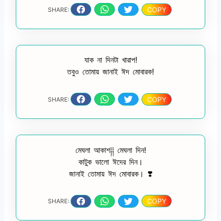
COPY
SHARE:
যাক না দিনটা খারাপ!
তবুও তোমায় জানাই ঈদ মোবারক!
COPY
SHARE:
মেঘলা আকাশ༐༐ মেঘলা দিন!
কাটুক ভালো ঈদের দিন।
জানাই তোমায় ঈদ মোবারক। ❣️
COPY
SHARE: