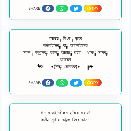
COPY
SHARE:
কাছের༐༐ কিংবা༐༐ দূরের
অনলাইনের༐༐ বা༐༐ অফলাইনের!
সকল༐༐ বন্ধুদের༐༐ রইল༐༐ আমার༐༐ তরফ༐༐ থেকে༐༐ ঈদের༐༐
শুভেচ্ছা
🌺༏༏──•(ঈদ༐༐ মোবারক)•──༏༏🌺
COPY
SHARE:
ঈদ মানেই জীবনে হারিয়ে যাওয়া!
অসীম সুখ ও আনন্দ ফিরে আসা!!