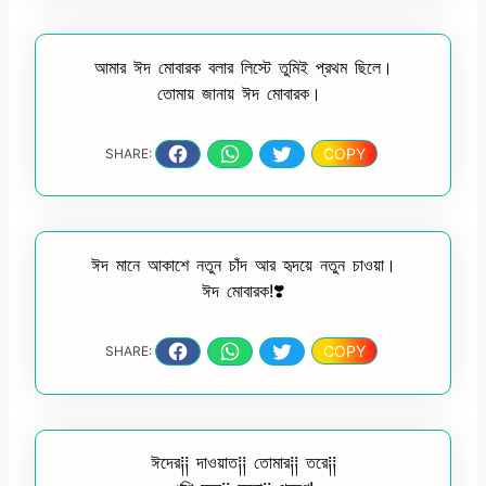
আমার ঈদ মোবারক বলার লিস্টে তুমিই প্রথম ছিলে।
তোমায় জানায় ঈদ মোবারক।
COPY
SHARE:
ঈদ মানে আকাশে নতুন চাঁদ আর হৃদয়ে নতুন চাওয়া।
ঈদ মোবারক!❣️
COPY
SHARE:
ঈদের༐༐ দাওয়াত༐༐ তোমার༐༐ তরে༐༐