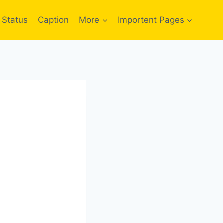
Status
Caption
More
Importent Pages