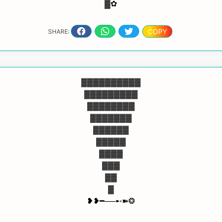
▓✿
COPY
SHARE:
▓▓▓▓▓▓▓▓▓▓
▓▓▓▓▓▓▓▓▓
▓▓▓▓▓▓▓▓
▓▓▓▓▓▓▓
▓▓▓▓▓▓
▓▓▓▓▓
▓▓▓▓
▓▓▓
▓▓
▓
❥❥━──➸➽❂