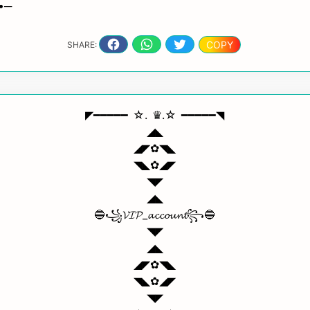
༎•─
COPY
SHARE:
◤━━━━━ ☆. ♛.☆ ━━━━━◥
◢◣
◢◤✿◥◣
◥◣✿◢◤
◥◤
◢◣
🔵꧁𝓥𝓘𝓟_𝓪𝓬𝓬𝓸𝓾𝓷𝓽꧂🔵
◥◤
◢◣
◢◤✿◥◣
◥◣✿◢◤
◥◤