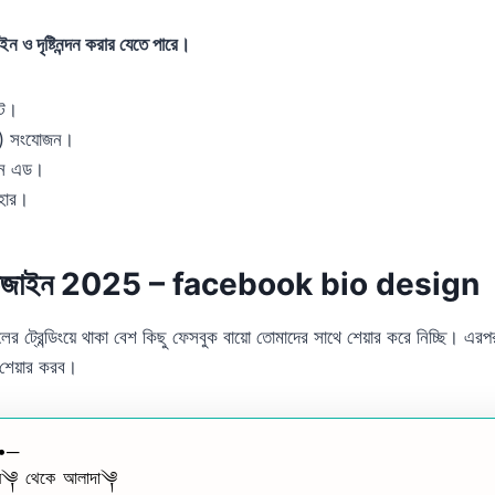
ন ও দৃষ্টিনন্দন করার যেতে পারে।
েট।
ন) সংযোজন।
েশন এড।
যবহার।
ো ডিজাইন 2025 – facebook bio design
 ট্রেন্ডিংয়ে থাকা বেশ কিছু ফেসবুক বায়ো তোমাদের সাথে শেয়ার করে নিচ্ছি। এর
 শেয়ার করব।
༎•─
 থেকে আলাদা༆