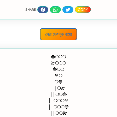
COPY
SHARE:
সেরা ফেসবুক বায়ো
🔵❍❍❍
🌺❍❍❍
🔵❍❍
🌺❍
❍🔵
││❍🌺
││❍❍🔵
││❍❍❍🌺
││❍❍❍🔵
││❍❍🌺