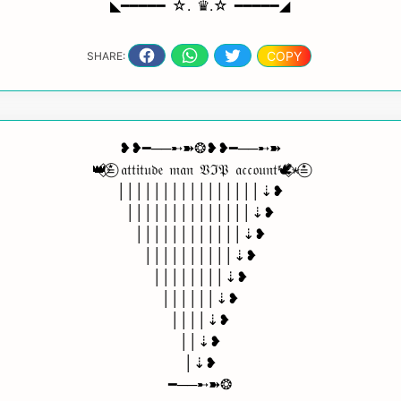
◣━━━━━ ☆. ♛.☆ ━━━━━◢
COPY
SHARE:
❥❥━──➸➽❂❥❥━──➸➽
👑⃟≛⃝ 𝔞𝔱𝔱𝔦𝔱𝔲𝔡𝔢 𝔪𝔞𝔫 𝔙ℑ𝔓 𝔞𝔠𝔠𝔬𝔲𝔫𝔱🕊️⃟⋆≛⃝
││││││││││││││││⇣❥
││││││││││││││⇣❥
││││││││││││⇣❥
││││││││││⇣❥
││││││││⇣❥
││││││⇣❥
││││⇣❥
││⇣❥
│⇣❥
━──➸➽❂