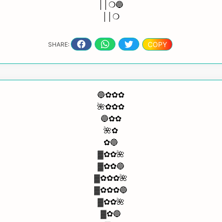
││❍🔵
││❍
COPY
SHARE:
🔵✿✿✿
🌺✿✿✿
🔵✿✿
🌺✿
✿🔵
▓✿✿🌺
▓✿✿🔵
▓✿✿✿🌺
▓✿✿✿🔵
▓✿✿🌺
▓✿🔵