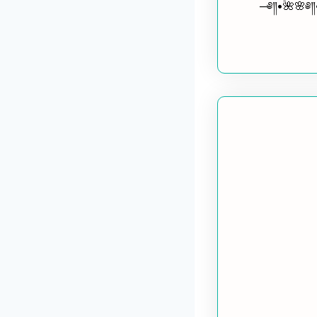
─༅༎•🌺🌸༅