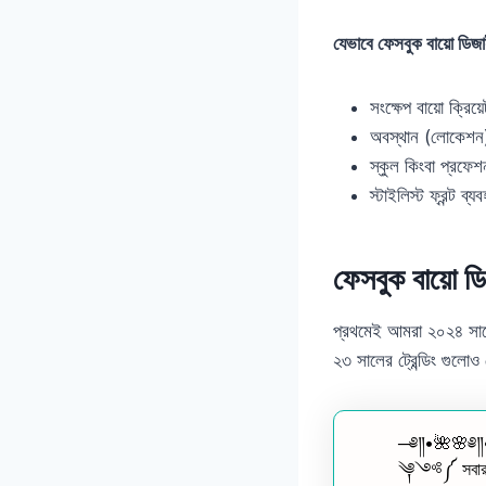
যেভাবে ফেসবুক বায়ো ডিজাই
সংক্ষেপ বায়ো ক্রিয়
অবস্থান (লোকেশ
স্কুল কিংবা প্রফ
স্টাইলিস্ট ফ্রন্ট ব্
ফেসবুক বায়
প্রথমেই আমরা ২০২৪ সালের
২৩ সালের ট্রেন্ডিং গুলোও
─༅༎•🌺🌸༅
༆༺༼ সবার༆