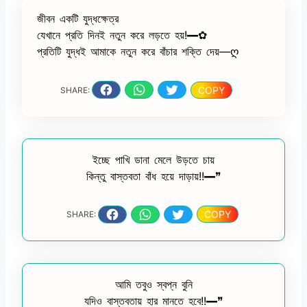
জীবন একটি যুদ্ধক্ষেত্র
যেখানে প্রতি দিনই নতুন করে লড়তে হয়!━✿
প্রতিটি যুদ্ধই আমাকে নতুন করে বাঁচার শক্তি দেয়—ღ
COPY
SHARE:
ইচ্ছে পাখি ডানা মেলে উড়তে চায়
কিন্তু বাস্তবতা বাঁধ হয়ে দাড়ায়!!━❞
COPY
SHARE:
আমি তবুও স্বপ্ন বুনি
যদিও বাস্তবতায় হার মানতে হবে!!━❞