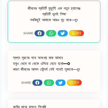
জীবনের প্রতিটি মুহূর্তই এক নতুন চ্যালেঞ্জ
প্রতিটি ভুলই শিক্ষা
সবকিছুই আমাকে আরও দৃঢ় করে—ღ
COPY
SHARE:
স্বপ্ন পূরণের পথে অসংখ্য বাধা আসবে
তবুও থেমে না থেকে এগিয়ে যেতে হবে!━✿
কারণ জীবনের আসল সৌন্দর্য সেই পথেই লুকানো—ღ
COPY
SHARE:
কষ্টের মাঝে হাসতে শিখেছি