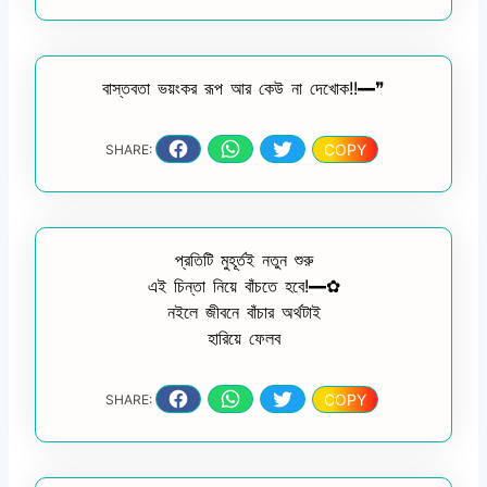
বাস্তবতা ভয়ংকর রূপ আর কেউ না দেখোক!!━❞
COPY
SHARE:
প্রতিটি মুহূর্তই নতুন শুরু
এই চিন্তা নিয়ে বাঁচতে হবে!━✿
নইলে জীবনে বাঁচার অর্থটাই
হারিয়ে ফেলব
COPY
SHARE: