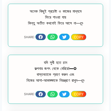
অনেক কিছুই প্রচেষ্টা ও কাজের মাধ্যমে
ফিরে পাওয়া যায়
কিন্তু অতীত কখনোই ফিরে আসে না—ღ
COPY
SHARE:
যদি সুখী হতে চান
কল্পনার জগৎ থেকে বেরিয়ে!━✿
বাস্তবতাকে গ্রহণ করুন এবং
নিজের আশা-আকাঙ্ক্ষাকে নিয়ন্ত্রণে রাখুন—ღ
COPY
SHARE: