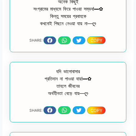
অনেক কিছুই
সংগ্রামের মাধ্যমে ফিরে পাওয়া সম্ভব!━✿
কিন্তু সময়ের প্রবাহকে
কখনোই পিছনে নেওয়া যায় না—ღ
COPY
SHARE:
যদি ভালোবাসার
প্রতিদান না পাওয়া যায়!━✿
তাহলে জীবনের
অর্থহীনতা বেড়ে যায়—ღ
COPY
SHARE: