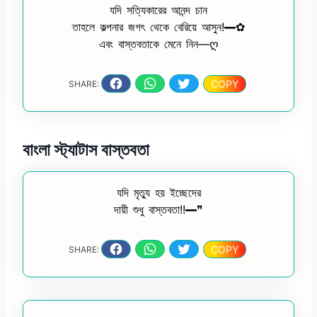
যদি সত্যিকারের আনন্দ চান
তাহলে কল্পনার জগৎ থেকে বেরিয়ে আসুন!━✿
এবং বাস্তবতাকে মেনে নিন—ღ
COPY
SHARE:
বাংলা স্ট্যাটাস বাস্তবতা
যদি মৃত্যু হয় ইচ্ছেদের
দায়ী শুধু বাস্তবতা!!━❞
COPY
SHARE: