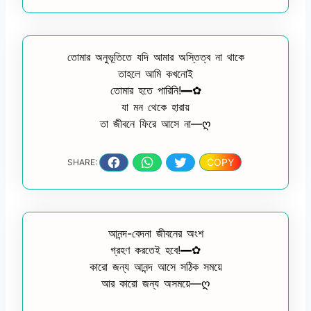
তোমার অনুভূতিতে যদি আমার অস্তিত্ব না থাকে
তাহলে আমি কখনোই
তোমার হতে পারিনি!━✿
যা মন থেকে হারায়
তা জীবনে ফিরে আসে না—ღ
COPY
SHARE:
আনন্দ-বেদনা জীবনের অংশ
গ্রহণ করতেই হবে!━✿
কারো জন্য আনন্দ আসে সঠিক সময়ে
আর কারো জন্য অসময়ে—ღ