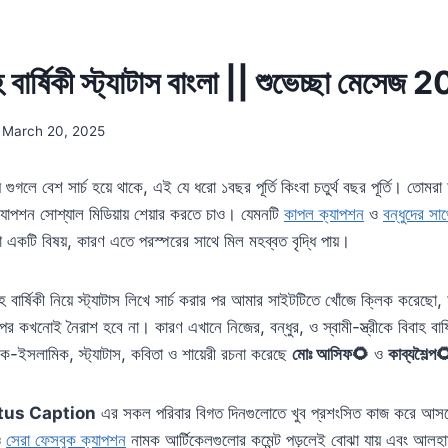
ার্ষিকী স্ট্যাটাস বাংলা || শুভেচ্ছা মেসেজ
March 20, 2025
নিয়ে গুগলে বেশ সার্চ হয়ে থাকে, এই যে ধরো ১বছর পূর্তি কিংবা চতুর্থ বছর পূর্তি। তো
ক্যাপশন সোশ্যাল মিডিয়ায় শেয়ার করতে চাও। যেমনটি
কাপল ক্যাপশন
ও
বন্ধুদের সা
একটি বিষয়, কারণ এতে পরস্পরের সাথে মিল মহব্বত বৃদ্ধি পায়।
াহ বার্ষিকী নিয়ে স্ট্যাটাস লিখে সার্চ করার পর আমার সাইটটিতে খোঁজে ক্লিক করেছ
 পর কখনোই নৈরাশ হবে না। কারণ এখানে নিজের, বন্ধুর, ও স্বামী-স্ত্রীকে বিবাহ বার্
ান্টিক-ইসলামিক, স্ট্যাটাস, কবিতা ও শায়েরী রচনা করেছে
মোঃ আসিফ🌻
ও
কাব্যশৈল্প
atus Caption
এর সকল পরিবার বিগত দিনগুলোতে খুব প্রশংসিত কাজ করে আস
ও
সেরা ফেসবুক ক্যাপশন
নামক আর্টিকেলগুলোর কমেন্ট পড়লেই বোঝা যায় এবং আলহ