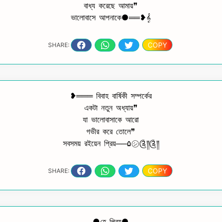
বাধ্য করেছে আমায়❞
ভালোবাসে আপনাকে●══❥𝄞
COPY
SHARE:
❥═══ বিবাহ বার্ষিকী সম্পর্কের
একটা নতুন অধ্যায়❞
যা ভালোবাসাকে আরো
গভীর করে তোলে❞
সবসময় রইয়েন প্রিয়──۵㋛︎༊༎༊༎
COPY
SHARE:
───●হে প্রিয়●───