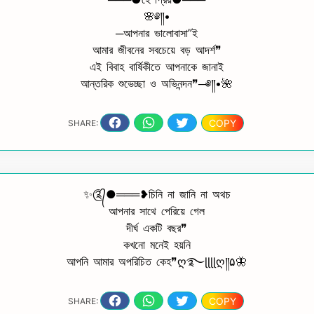
🌸༅༎•
─আপনার ভালোবাসা”ই
আমার জীবনের সবচেয়ে বড় আদর্শ❞
এই বিবাহ বার্ষিকীতে আপনাকে জানাই
আন্তরিক শুভেচ্ছা ও অভিনন্দন❞─༅༎•🌺
COPY
SHARE:
✨༊᭄●═══❥চিনি না জানি না অথচ
আপনার সাথে পেরিয়ে গেল
দীর্ঘ একটি বছর❞
কখনো মনেই হয়নি
আপনি আমার অপরিচিত কেহ❞ღ࿐ɭɭɭɭღ༎۵🦋
COPY
SHARE: