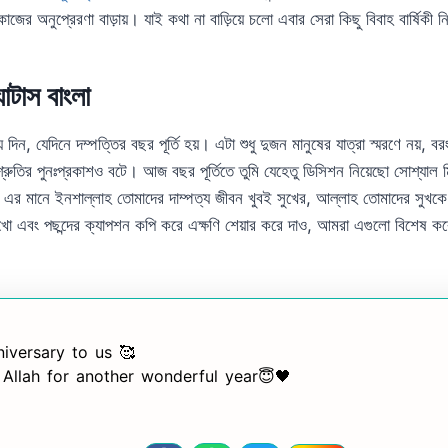
জের অনুপ্রেরণা বাড়ায়। যাই কথা না বাড়িয়ে চলো এবার সেরা কিছু বিবাহ বার্ষিকী নি
্যাটাস বাংলা
য় দিন, যেদিনে দম্পত্তির বছর পূর্তি হয়। এটা শুধু দুজন মানুষের যাত্রা স্মরণে নয়,
শ্রুতির পুনঃপ্রকাশও বটে। আজ বছর পূর্তিতে তুমি যেহেতু ডিসিশন নিয়েছো সোশ্যাল মি
 দিবে এর মানে ইনশাল্লাহ তোমাদের দাম্পত্য জীবন খুবই সুখের, আল্লাহ তোমাদের সুখকে 
েখো এবং পছন্দের ক্যাপশন কপি করে এক্ষণি শেয়ার করে দাও, আমরা এগুলো বিশেষ ক
।
iversary to us 🥰
 Allah for another wonderful year😇🖤