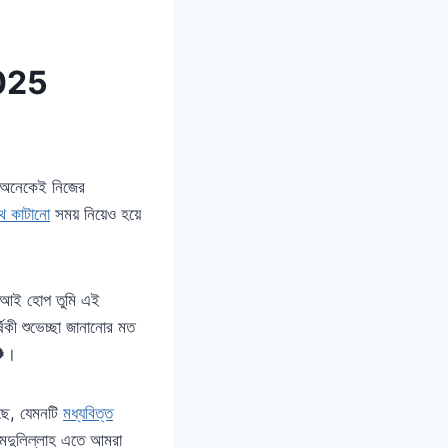
 2025
মরা অনেকেই নিজের
থে কাটানো
সময় নিয়েও হয়ে
ো, আই হোপ তুমি এই
ষিকী শুভেচ্ছা জানানোর মত

।
ছে, যেমনটি
মধ্যবিত্ত
ামদুলিল্লাহ এতে আমরা