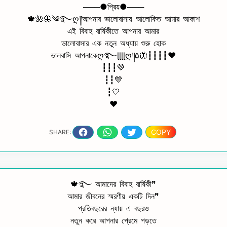
───●প্রিয়●───
🍁🌺🦋༄࿐ღ༎আপনার ভালোবাসায় আলোকিত আমার আকাশ
এই বিবাহ বার্ষিকীতে আপনার আমার
ভালোবাসার এক নতুন অধ্যায় শুরু হোক
ভালবাসি আপনাকেღ࿐ɭɭɭɭღ༎۵🦋┇┇┇┇♥️
┇┇┇💚
┇┇💙
┇💛
❤️
COPY
SHARE:
🍁࿐ আমাদের বিবাহ বার্ষিকী❞
আমার জীবনের স্মরণীয় একটি দিন❞
প্রতিবছরের ন্যায় এ বছরও
নতুন করে আপনার প্রেমে পড়তে