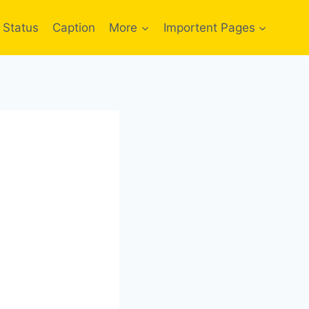
Status
Caption
More
Importent Pages