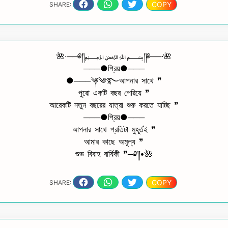
COPY
SHARE:
🌺∙──༅༎﷽༎༅──∙🌺
───●প্রিয়●───
●───༆༄࿐আপনার সাথে ❞
পুরো একটি বছর পেরিয়ে ❞
আরেকটি নতুন বছরের যাত্রা শুরু করতে যাচ্ছি ❞
───●প্রিয়●───
আপনার সাথে প্রতিটা মুহূর্তই ❞
আমার কাছে অমূল্য ❞
শুভ বিবাহ বার্ষিকী ❞─༅༎•🌺
COPY
SHARE: