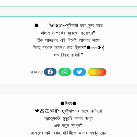
●───༆༄࿐সৃষ্টিকর্তা কত সুন্দর করে
হালাল সম্পর্কের ব্যবস্থা করেছেন❞
ঠিক আজকের এই দিনেই আপনার সাথে
বিবাহ বন্ধনে আবদ্ধ হয়ে ছিলাম❞●══❥𝄞
শুভ বিবাহ বার্ষিকী❞
COPY
SHARE:
───●প্রিয়●───
🍁🌺🦋༄࿐ღ༎আপনার সাথে কাটানো
প্রত্যেকটা মুহূর্তই আমার জন্য
এক নতুন স্বপ্ন❞
আমাদের এই বিবাহ বার্ষিকীতে আমার স্বপ্ন যেন