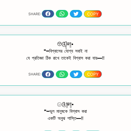
COPY
SHARE:
🥺༊᭄༅༎•
❝━বিশ্বাসের যোগ্য সবাই না
যে প্রতিজ্ঞা ঠিক রাখে তাকেই বিশ্বাস করা যায়━!!
COPY
SHARE:
㋛︎༊༎༅༎•
❝━ভুল মানুষকে বিশ্বাস করা
একটি অবুঝ শাস্তি━!!