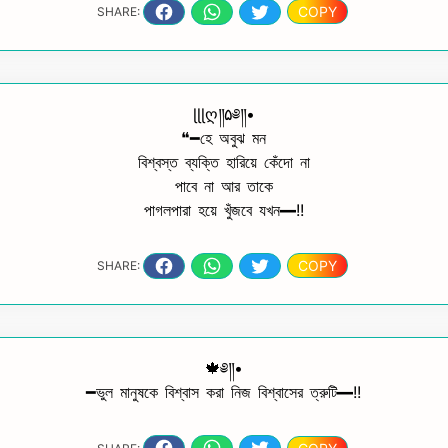
COPY
SHARE:
ɭɭɭღ༎۵༅༎•
❝━হে অবুঝ মন
বিশ্বস্ত ব্যক্তি হারিয়ে কেঁদো না
পাবে না আর তাকে
পাগলপারা হয়ে খুঁজবে যখন━!!
COPY
SHARE:
🍁༅༎•
━ভুল মানুষকে বিশ্বাস করা নিজ বিশ্বাসের ত্রুটি━!!