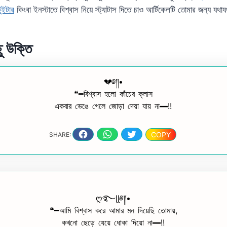
টুইটার
কিংবা ইনস্টাতে বিশ্বাস নিয়ে স্ট্যাটাস দিতে চাও আর্টিকেলটি তোমার জন্য যথা
ছু উক্তি
💔༅༎•
❝━বিশ্বাস হলো কাঁচের ক্লাস
একবার ভেঙে গেলে জোড়া দেয়া যায় না━!!
COPY
SHARE:
ღ࿐ɭɭ༅༎•
❝━আমি বিশ্বাস করে আমার মন দিয়েছি তোমায়,
কখনো ছেড়ে যেয়ে ধোকা দিয়ো না━!!