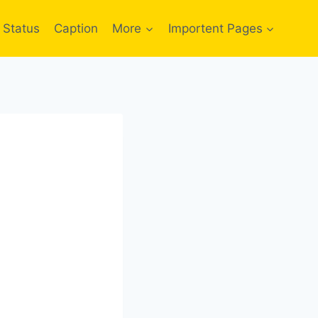
Status
Caption
More
Importent Pages