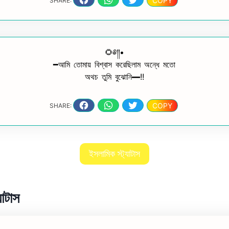
COPY
SHARE:
🌻༅༎•
━আমি তোমায় বিশ্বাস করেছিলাম অন্ধে মতো
অথচ তুমি বুঝোনি━!!
COPY
SHARE:
ইসলামিক স্ট্যাটাস
যাটাস