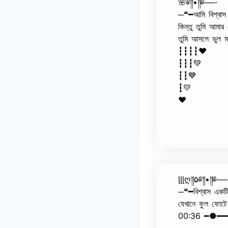
🌸༅༎•༎༅──∙
─❝━আমি বিশ্বাস 
কিন্তু তুমি আমার
তুমি আসলে ভুল ম
┇┇┇┇♥️
┇┇┇💚
┇┇💙
┇💛
❤️
ɭɭɭღ༎۵༅༎•༎༅──
─❝━বিশ্বাস একটি 
যেখানে ফুল ফোটে
00:36 ━●━━