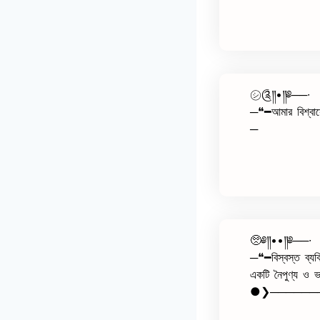
㋛︎༊༎•༎༅──∙
─❝━আমার বিশ্বা
─
🥺༅༎••༎༅──∙
─❝━বিস্বস্ত ব্যক্
একটি নৈপুণ্য ও ভ
●❯──────