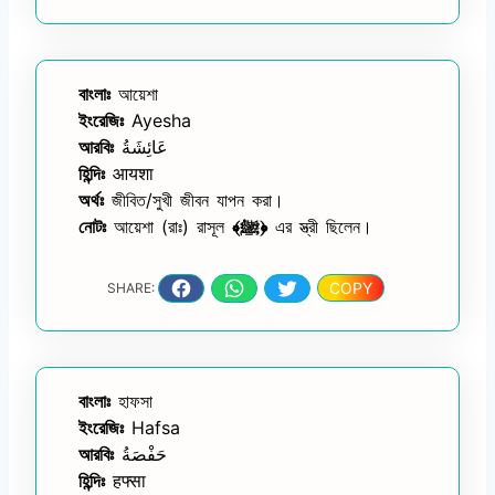
বাংলাঃ
আয়েশা
ইংরেজিঃ
Ayesha
আরবিঃ
عَائِشَةُ
হিন্দিঃ
आयशा
অর্থঃ
জীবিত/সুখী জীবন যাপন করা।
নোটঃ
আয়েশা (রাঃ) রাসূল
﴾ﷺ﴿
এর স্ত্রী ছিলেন।
COPY
SHARE:
বাংলাঃ
হাফসা
ইংরেজিঃ
Hafsa
আরবিঃ
حَفْصَةُ
হিন্দিঃ
हफ्सा