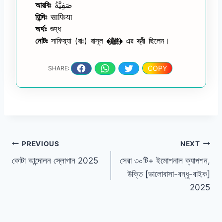
আরবিঃ
صَفِيَّةُ
হিন্দিঃ
साफिया
অর্থঃ
শুদ্ধ
নোটঃ
সাফিয়্যা (রাঃ) রাসূল
﴾ﷺ﴿
এর স্ত্রী ছিলেন।
COPY
SHARE:
Post
PREVIOUS
NEXT
কোটা আন্দোলন স্লোগান 2025
সেরা ৩০টি+ ইমোশনাল ক্যাপশন,
navigation
উক্তি [ভালোবাসা-বন্ধু-বাইক]
2025