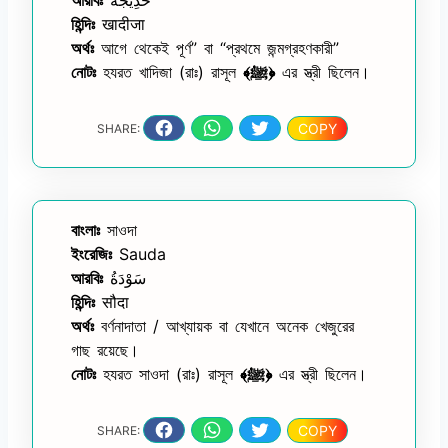
আরবিঃ
خَدِيْجَةُ
হিন্দিঃ
खादीजा
অর্থঃ
আগে থেকেই পূর্ণ” বা “প্রথমে জন্মগ্রহণকারী”
নোটঃ
হযরত খাদিজা (রাঃ) রাসূল
﴾ﷺ﴿
এর স্ত্রী ছিলেন।
COPY
SHARE:
বাংলাঃ
সাওদা
ইংরেজিঃ
Sauda
আরবিঃ
سَوْدَةُ
হিন্দিঃ
सौदा
অর্থঃ
বর্ণনাদাতা / আখ্যায়ক বা যেখানে অনেক খেজুরের
গাছ রয়েছে।
নোটঃ
হযরত সাওদা (রাঃ) রাসূল
﴾ﷺ﴿
এর স্ত্রী ছিলেন।
COPY
SHARE: