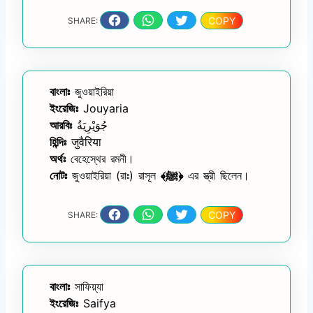
COPY
SHARE:
বাংলাঃ
জুওয়াইরিয়া
ইংরেজিঃ
Jouyaria
আরবিঃ
جُوَيْرِيَةُ
হিন্দিঃ
जुवैरिया
অর্থঃ
বেহেস্থের রমনী।
নোটঃ
জুওয়াইরিয়া (রাঃ) রাসূল
﴾ﷺ﴿
এর স্ত্রী ছিলেন।
COPY
SHARE:
বাংলাঃ
সাফিয়্যা
ইংরেজিঃ
Saifya