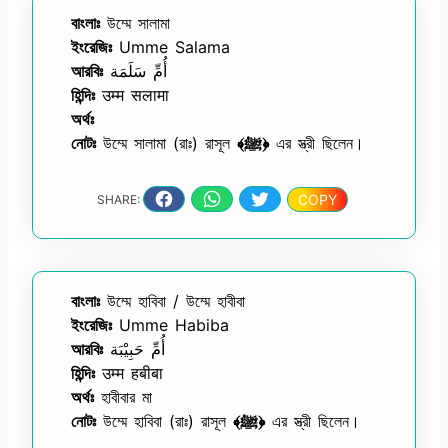
বাংলাঃ
উম্মে সালামা
ইংরেজিঃ
Umme Salama
আরবিঃ
أُمِّ سَلَمَة
হিন্দিঃ
उम्म सलामा
অর্থঃ
নোটঃ
উম্মে সালামা (রাঃ) রাসূল
﴾ﷺ﴿
এর স্ত্রী ছিলেন।
COPY
SHARE:
বাংলাঃ
উম্মে হাবিবা / উম্মে হাবীবা
ইংরেজিঃ
Umme Habiba
আরবিঃ
أُمِّ حَبِيْبَة
হিন্দিঃ
उम्म हबीबा
অর্থঃ
হাবীবার মা
নোটঃ
উম্মে হাবিবা (রাঃ) রাসূল
﴾ﷺ﴿
এর স্ত্রী ছিলেন।