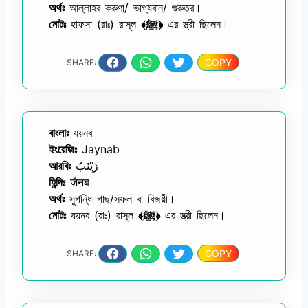
অর্থঃ
আল্লাহর করুণা/ ভাগ্যবান/ গুরুতর।
নোটঃ
হাফসা (রাঃ) রাসূল
﴾ﷺ﴿
এর স্ত্রী ছিলেন।
COPY
SHARE:
বাংলাঃ
যয়নব
ইংরেজিঃ
Jaynab
আরবিঃ
زَيْنَبُ
হিন্দিঃ
जैनब
অর্থঃ
সুগন্ধি গাছ/সফল বা বিজয়ী।
নোটঃ
যয়নব (রাঃ) রাসূল
﴾ﷺ﴿
এর স্ত্রী ছিলেন।
COPY
SHARE: