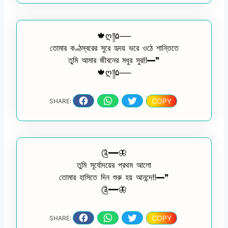
🍁ღ༎۵──
তোমার কণ্ঠস্বরের সুরে হৃদয় ভরে ওঠে শান্তিতে
তুমি আমার জীবনের মধুর সুর!!━❞
🍁ღ༎۵──
COPY
SHARE:
༊━━🦋
তুমি সূর্যোদয়ের প্রথম আলো
তোমার হাসিতে দিন শুরু হয় আনন্দে!!━❞
༊━━🦋
COPY
SHARE: