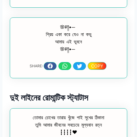
🌸༅༎•─
প্রিয় একা করে যেও না কভু
আমায় এই ভুবনে
🌸༅༎•─
COPY
SHARE:
দুই লাইনের রোমান্টিক স্ট্যাটাস
তোমার চোখের তারায় খুঁজে পাই সুখের ঠিকানা
তুমি আমার জীবনের সবচেয়ে মূল্যবান রত্ন
┇┇┇┇♥️