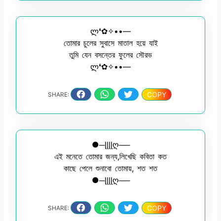
ლ❛✿✧••—
তোমার চুলের সুবাসে মাতাল হয়ে যাই
তুমি যেন বসন্তের ফুলের সৌরভ
ლ❛✿✧••—
COPY
SHARE:
●─ɭɭɭɭღ──
এই মনেতে তোমার জন্য,লিখেছি কবিতা কত
কাছে পেলে শুনাবো তোমায়, শত শত
●─ɭɭɭɭღ──
COPY
SHARE: