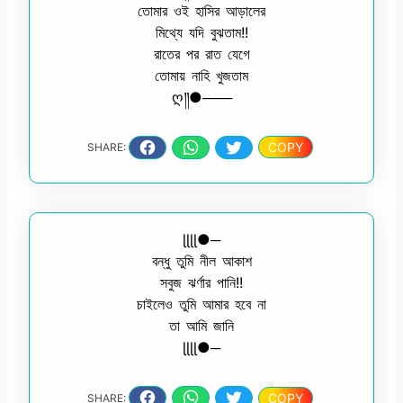
তোমার ওই হাসির আড়ালের
মিথ্যে যদি বুঝতাম!!
রাতের পর রাত যেগে
তোমায় নাহি খুজতাম
ღ༎●───
COPY
SHARE:
ɭɭɭɭ●─
বন্ধু তুমি নীল আকাশ
সবুজ ঝর্ণার পানি!!
চাইলেও তুমি আমার হবে না
তা আমি জানি
ɭɭɭɭ●─
COPY
SHARE: