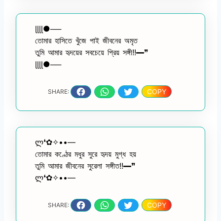
ɭɭɭɭ●──
তোমার হাসিতে খুঁজে পাই জীবনের অমৃত
তুমি আমার হৃদয়ের সবচেয়ে প্রিয় সঙ্গী!!━❞
ɭɭɭɭ●──
COPY
SHARE:
ლ❛✿✧••—
তোমার কণ্ঠের মধুর সুরে হৃদয় মুগ্ধ হয়
তুমি আমার জীবনের সুরেলা সঙ্গীত!!━❞
ლ❛✿✧••—
COPY
SHARE: