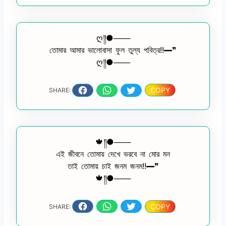
ღ༎●───
তোমার আমার ভালোবাসা ফুল তুল্য পবিত্র!!━❞
ღ༎●───
COPY
SHARE:
🍁༎●───
এই জীবনে তোমায় দেখে ভরবে না মোর মন
তাই তোমায় চাই জনম জনম!!━❞
🍁༎●───
COPY
SHARE: