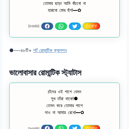
তোমায় ছাড়া আমি বাঁচবো না
হারাবো মোর হুঁশ!━✿
COPY
SHARE:
●──৪৮টি+
শর্ট রোমান্টিক ক্যাপশন
ভালোবাসার রোমান্টিক স্ট্যাটাস
চাঁদের ওই পাশে যেমন
সুখ তাঁরা থাকে!●
তেমন করে তোমার পাশে
দাও না আমায় রেখে!━✿
COPY
SHARE: