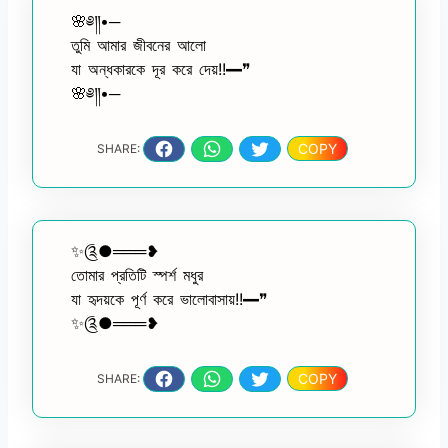
🌸༅༎•─
তুমি আমার জীবনের আলো
যা অন্ধকারকে দূর করে দেয়!!━❞
🌸༅༎•─
COPY
SHARE:
✨༊●═══❥
তোমার প্রতিটি স্পর্শ মধুর
যা হৃদয়কে পূর্ণ করে ভালোবাসায়!!━❞
✨༊●═══❥
COPY
SHARE: