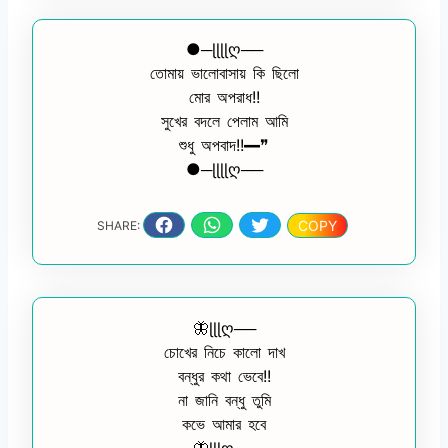
●─ɭɭɭɭღ──
তোমায় ভালোবাসায় কি ছিলো
মোর অপরাধ!!
সুখের বদলে পেলাম আমি
শুধু অপবাদ!!━❞
●─ɭɭɭɭღ──
COPY
SHARE:
🦋ɭɭɭღ──
চোখের নিচে কালো দাখ
বন্ধুর কথা ভেবে!!
না জানি বন্ধু তুমি
কভে আমার হবে
🦋ɭɭɭღ──