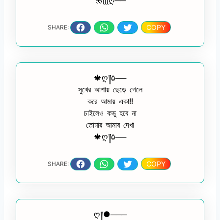
COPY
SHARE:
🍁ღ༎۵──
সুখের আশায় ছেড়ে গেলে
করে আমায় একা!!
চাইলেও কভু হবে না
তোমার আমার দেখা
🍁ღ༎۵──
COPY
SHARE:
ღ༎●───