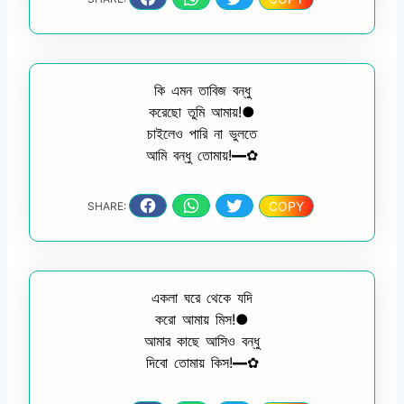
কি এমন তাবিজ বন্ধু
করেছো তুমি আমায়!●
চাইলেও পারি না ভুলতে
আমি বন্ধু তোমায়!━✿
COPY
SHARE:
একলা ঘরে থেকে যদি
করো আমায় মিস!●
আমার কাছে আসিও বন্ধু
দিবো তোমায় কিস!━✿