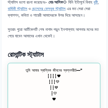
স্ট্যাটাস গুলো রচনা করেছেনঃ-
মোঃ আসিফ
🌻 যিনি ইতিপূর্বে বিবাহ
বৃষ্টি
,
বার্ষিকী স্ট্যাটাস
ও
ছেলেদের ফেসবুক স্ট্যাটাস
এর মত সেরা সেরা
ক্যাপশন, কবিতা ও শায়েরী আমাদেরকে উপর দিয়ে আসছেন।
সুতরাং পুরো আর্টিকেলটি শেষ নাগাদ পড়ুন ইনশাল্লাহ আপনার মনের মত
পেয়ে যাবেন আমাদের এখান থেকেই।
রোমান্টিক স্ট্যাটাস
তুমি আমার স্বাপ্নিক জীবনের স্বপ্নপরী!!━❞
┇┇┇┇♥️
┇┇┇💚
┇┇💙
┇💛
❤️