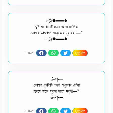
✨༊●═══❥
তুমি আমার জীবনের আলোকবর্তিকা
তোমার আলোতে অন্ধকার দূর হয়!!━❞
✨༊●═══❥
COPY
SHARE:
🌸༅༎•─
তোমার প্রতিটি স্পর্শ মধুরতার ছোঁয়া
হৃদয়ে বাজে সুরের মতো মধুর!!━❞
🌸༅༎•─
COPY
SHARE: