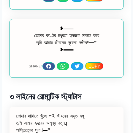
❥═══
তোমার কণ্ঠের মধুরতা হৃদয়কে মাতাল করে
তুমি আমার জীবনের সুরেলা সঙ্গীত!!━❞
❥═══
COPY
SHARE:
৩ লাইনের রোমান্টিক স্ট্যাটাস
তোমার হাসিতে খুঁজে পাই জীবনের অমৃত মধু
তুমি আমার হৃদয়ের অমূল্য রত্ন.¡
অস্তিত্বের সুধা!!━❞