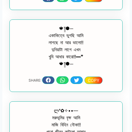
🍁༎●─
একাকিত্বে ভুগছি আমি
লাগছে না আর ভালো!!
দুনিয়াটা লাগে এখন
খু্বি আধার কারো!!━❞
🍁༎●─
COPY
SHARE:
ლ❛✿✧••—
মরুভূমির বৃক্ষ আমি
মাজি বিহিন নৌকা!!
পুরো জীবন কাটলো আমার