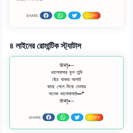
COPY
SHARE:
৪ লাইনের রোমান্টিক স্ট্যাটাস
🌸༅༎•─
ভালোবাসার ফুল তুমি
বেঁচে থাকার আশা!!
কাছে পেলে দিবো তোমায়
অনেক ভালোবাসা!!━❞
🌸༅༎•─
COPY
SHARE: