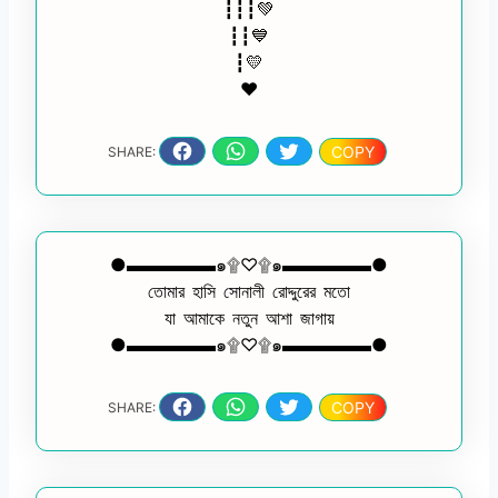
┇┇┇💚
┇┇💙
┇💛
❤️
COPY
SHARE:
●▬▬▬▬▬๑۩♡۩๑▬▬▬▬▬●
তোমার হাসি সোনালী রোদ্দুরের মতো
যা আমাকে নতুন আশা জাগায়
●▬▬▬▬▬๑۩♡۩๑▬▬▬▬▬●
COPY
SHARE: