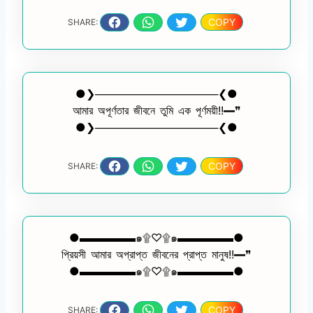
COPY
SHARE:
●❯────────────────❮●
আমার অপূর্ণতার জীবনে তুমি এক পূর্ণময়ী!!━❞
●❯────────────────❮●
COPY
SHARE:
●▬▬▬▬▬๑۩♡۩๑▬▬▬▬▬●
প্রিয়সী আমার অপ্রাপ্ত জীবনের প্রাপ্ত মানুষ!!━❞
●▬▬▬▬▬๑۩♡۩๑▬▬▬▬▬●
COPY
SHARE: