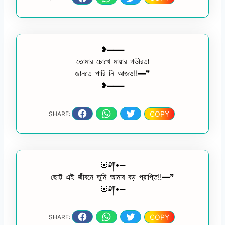
❥═══
তোমার চোখে মায়ার গভীরতা
জানতে পারি নি আজও!!━❞
❥═══
COPY
SHARE:
🌸༅༎•─
ছোট্ট এই জীবনে তুমি আমার বড় প্রাপ্তি!!━❞
🌸༅༎•─
COPY
SHARE: