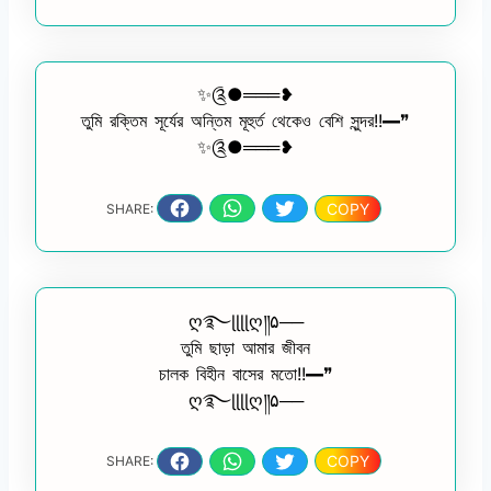
✨༊●═══❥
তুমি রক্তিম সূর্যের অন্তিম মূহুর্ত থেকেও বেশি সুন্দর!!━❞
✨༊●═══❥
COPY
SHARE:
ღ࿐ɭɭɭɭღ༎۵──
তুমি ছাড়া আমার জীবন
চালক বিহীন বাসের মতো!!━❞
ღ࿐ɭɭɭɭღ༎۵──
COPY
SHARE: