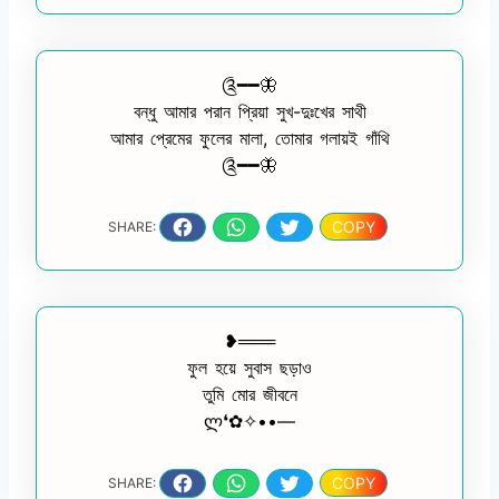
༊━━🦋
বন্ধু আমার পরান প্রিয়া সুখ-দুঃখের সাথী
আমার প্রেমের ফুলের মালা, তোমার গলায়ই গাঁথি
༊━━🦋
COPY
SHARE:
❥═══
ফুল হয়ে সুবাস ছড়াও
তুমি মোর জীবনে
ლ❛✿✧••—
COPY
SHARE: