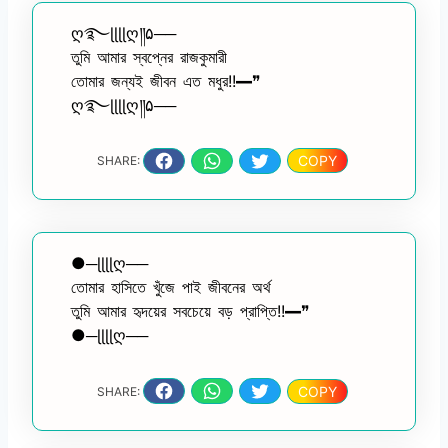
ღ࿐ɭɭɭɭღ༎۵──
তুমি আমার স্বপ্নের রাজকুমারী
তোমার জন্যই জীবন এত মধুর!!━❞
ღ࿐ɭɭɭɭღ༎۵──
COPY
SHARE:
●─ɭɭɭɭღ──
তোমার হাসিতে খুঁজে পাই জীবনের অর্থ
তুমি আমার হৃদয়ের সবচেয়ে বড় প্রাপ্তি!!━❞
●─ɭɭɭɭღ──
COPY
SHARE: