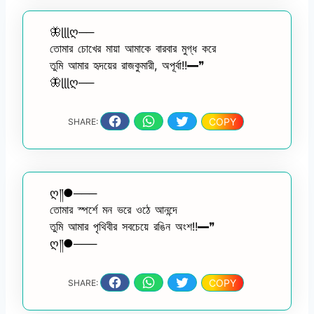
🦋ɭɭɭღ──
তোমার চোখের মায়া আমাকে বারবার মুগ্ধ করে
তুমি আমার হৃদয়ের রাজকুমারী, অপূর্বা!!━❞
🦋ɭɭɭღ──
COPY
SHARE:
ღ༎●───
তোমার স্পর্শে মন ভরে ওঠে আনন্দে
তুমি আমার পৃথিবীর সবচেয়ে রঙিন অংশ!!━❞
ღ༎●───
COPY
SHARE: