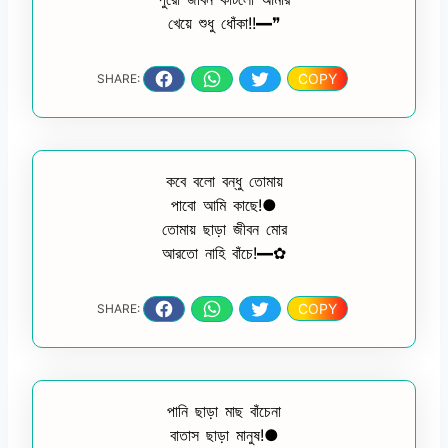
খেয়ে শুধু ধোঁকা!!━❞
COPY
SHARE:
কবে বলো বন্ধু তোমায়
পাবো আমি কাছে!●
তোমায় ছাড়া জীবন মোর
আরতো নাহি বাঁচে!━✿
COPY
SHARE:
পানি ছাড়া মাছ বাঁচেনা
বাতাস ছাড়া মানুষ!●