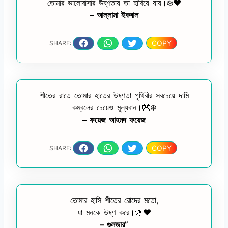
তোমার ভালোবাসার উষ্ণতায় তা হারিয়ে যায়।❄️❤️
– আল্লামা ইকবাল
COPY
SHARE:
শীতের রাতে তোমার হাতের উষ্ণতা পৃথিবীর সবচেয়ে দামি
কম্বলের চেয়েও মূল্যবান।👐❄️
– ফয়েজ আহমদ ফয়েজ
COPY
SHARE:
তোমার হাসি শীতের রোদের মতো,
যা মনকে উষ্ণ করে।🌞❤️
– গুলজার”