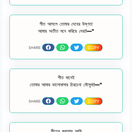
শীত আসলে তোমার দেহের উষ্ণতা
আমায় অতীত মনে করিয়ে দেয়!!━❞
COPY
SHARE:
শীত মানেই
তোমার আমার ভালোবাসার চিরচেনা মৌসুম!!━❞
COPY
SHARE:
শীতের কুয়াশায় আমি