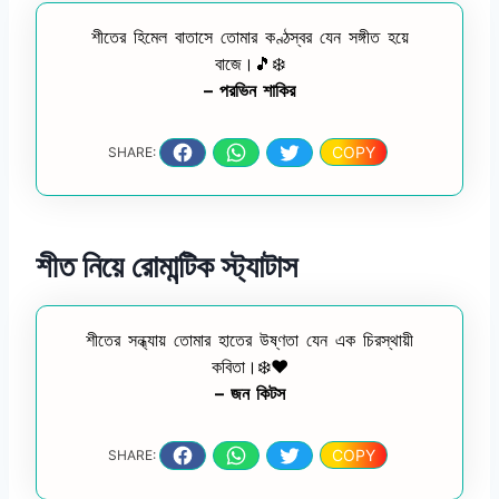
শীতের হিমেল বাতাসে তোমার কণ্ঠস্বর যেন সঙ্গীত হয়ে
বাজে।🎵❄️
– পরভিন শাকির
COPY
SHARE:
শীত নিয়ে রোমান্টিক স্ট্যাটাস
শীতের সন্ধ্যায় তোমার হাতের উষ্ণতা যেন এক চিরস্থায়ী
কবিতা।❄️❤️
– জন কিটস
COPY
SHARE: