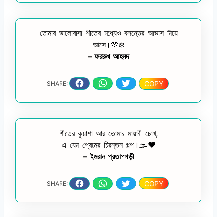
তোমার ভালোবাসা শীতের মধ্যেও বসন্তের আভাস নিয়ে
আসে।🌸❄️
– ফররুখ আহমদ
COPY
SHARE:
শীতের কুয়াশা আর তোমার মায়াবী চোখ,
এ যেন প্রেমের চিরন্তন গল্প।🌫️❤️
– ইমরান প্রতাপগড়ী
COPY
SHARE: