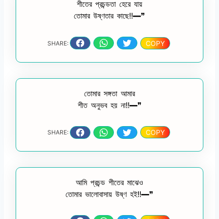
শীতের প্রচন্ডতা হেরে যায়
তোমার উষ্ণতার কাছে!!━❞
COPY
SHARE:
তোমার সঙ্গতা আমার
শীত অনুভব হয় না!!━❞
COPY
SHARE:
আমি প্রচন্ড শীতের মাঝেও
তোমার ভালোবাসায় উষ্ণ হই!!━❞