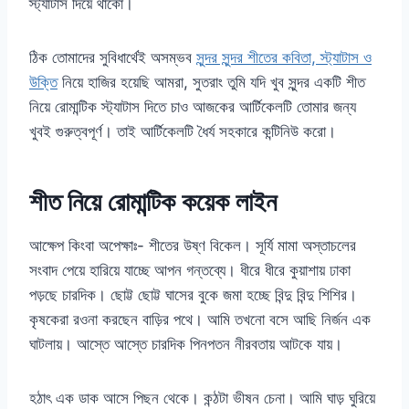
স্ট্যাটাস দিয়ে থাকো।
ঠিক তোমাদের সুবিধার্থেই অসম্ভব
সুন্দর সুন্দর শীতের কবিতা, স্ট্যাটাস ও
উক্তি
নিয়ে হাজির হয়েছি আমরা, সুতরাং তুমি যদি খুব সুন্দর একটি শীত
নিয়ে রোমান্টিক স্ট্যাটাস দিতে চাও আজকের আর্টিকেলটি তোমার জন্য
খুবই গুরুত্বপূর্ণ। তাই আর্টিকেলটি ধৈর্য সহকারে কন্টিনিউ করো।
শীত নিয়ে রোমান্টিক কয়েক লাইন
আক্ষেপ কিংবা অপেক্ষাঃ- শীতের উষ্ণ বিকেল। সূর্যি মামা অস্তাচলের
সংবাদ পেয়ে হারিয়ে যাচ্ছে আপন গন্তব্যে। ধীরে ধীরে কুয়াশায় ঢাকা
পড়ছে চারদিক। ছোট্ট ছোট্ট ঘাসের বুকে জমা হচ্ছে বিন্দু বিন্দু শিশির।
কৃষকেরা রওনা করছেন বাড়ির পথে। আমি তখনো বসে আছি নির্জন এক
ঘাটলায়। আস্তে আস্তে চারদিক পিনপতন নীরবতায় আটকে যায়।
হঠাৎ এক ডাক আসে পিছন থেকে। কন্ঠটা ভীষন চেনা। আমি ঘাড় ঘুরিয়ে