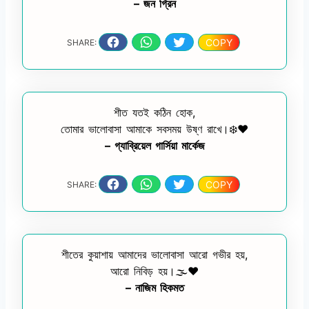
– জন গ্রিন
COPY
SHARE:
শীত যতই কঠিন হোক,
তোমার ভালোবাসা আমাকে সবসময় উষ্ণ রাখে।❄️❤️
– গ্যাব্রিয়েল গার্সিয়া মার্কেজ
COPY
SHARE:
শীতের কুয়াশায় আমাদের ভালোবাসা আরো গভীর হয়,
আরো নিবিড় হয়।🌫️❤️
– নাজিম হিকমত