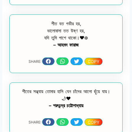
শীত যত গভীর হয়,
ভালোবাসা তত উষ্ণ হয়,
যদি তুমি পাশে থাকো।❤️❄️
– আহমদ ফারাজ
COPY
SHARE:
শীতের সন্ধ্যায় তোমার হাসি যেন চাঁদের আলো ছুঁয়ে যায়।
🌙❤️
– শরৎচন্দ্র চট্টোপাধ্যায়
COPY
SHARE: