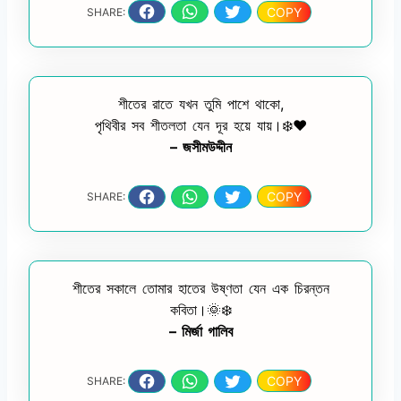
COPY
SHARE:
শীতের রাতে যখন তুমি পাশে থাকো,
পৃথিবীর সব শীতলতা যেন দূর হয়ে যায়।❄️❤️
– জসীমউদ্দীন
COPY
SHARE:
শীতের সকালে তোমার হাতের উষ্ণতা যেন এক চিরন্তন
কবিতা।🌞❄️
– মির্জা গালিব
COPY
SHARE: