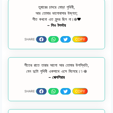
তুষারের চাদরে মোড়া পৃথিবী,
আর তোমার ভালোবাসার উষ্ণতা;
শীত কখনো এত সুন্দর ছিল না।❄️❤️
– লিও টলস্টয়
COPY
SHARE:
শীতের রাতে তারার আলো আর তোমার উপস্থিতি,
যেন দুটো পৃথিবী একসাথে এসে মিলেছে।✨❄️
– শেক্সপিয়ার
COPY
SHARE: