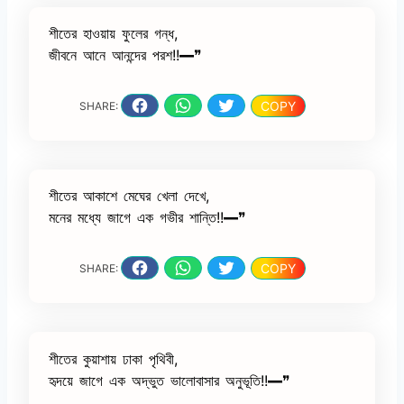
শীতের হাওয়ায় ফুলের গন্ধ,
জীবনে আনে আনন্দের পরশ!!━❞
COPY
SHARE:
শীতের আকাশে মেঘের খেলা দেখে,
মনের মধ্যে জাগে এক গভীর শান্তি!!━❞
COPY
SHARE:
শীতের কুয়াশায় ঢাকা পৃথিবী,
হৃদয়ে জাগে এক অদ্ভুত ভালোবাসার অনুভূতি!!━❞