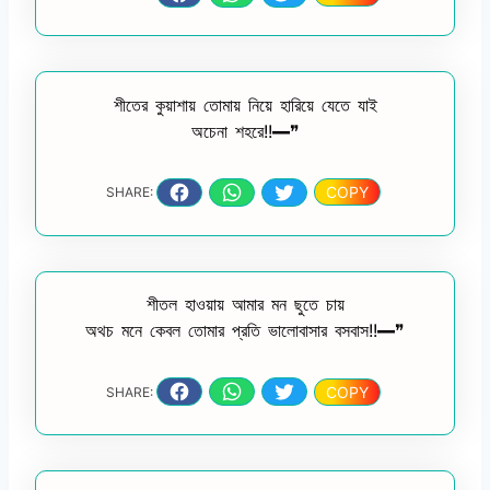
শীতের কুয়াশায় তোমায় নিয়ে হারিয়ে যেতে যাই
অচেনা শহরে!!━❞
COPY
SHARE:
শীতল হাওয়ায় আমার মন ছুতে চায়
অথচ মনে কেবল তোমার প্রতি ভালোবাসার বসবাস!!━❞
COPY
SHARE: