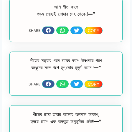
আমি শীত কালে
গড়ম পোহাই তোমার দেহ থেকে!!━❞
COPY
SHARE:
শীতের সন্ধ্যায় গরম চায়ের কাপে উষ্ণতার পরশ
বন্ধুদের সঙ্গে গল্পে মুগ্ধতার মুহূর্ত আসে!!━❞
COPY
SHARE:
শীতের রাতে তারার আলোয় ঝলমলে আকাশ,
হৃদয়ে জাগে এক অদ্ভুত অনুভূতির ঢেউ!!━❞