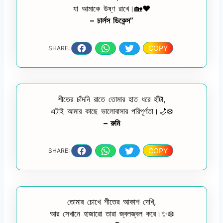
যা আমাকে উষ্ণ রাখে।🏡❤️
– চার্লস ডিকেন্স”
COPY
SHARE:
শীতের চাঁদনি রাতে তোমার হাত ধরে হাঁটা,
এটাই আমার কাছে ভালোবাসার পরিপূর্ণতা।🌙❄️
– রুমি
COPY
SHARE:
তোমার চোখে শীতের আকাশ দেখি,
আর সেখানে হাজারো তারা জ্বলজ্বল করে।✨❄️