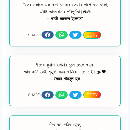
শীতের সকালে এক কাপ চা আর তোমার পাশে বসে থাকা,
এটাই ভালোবাসার পরিপূর্ণতা।☕❄️
– কাজী নজরুল ইসলাম”
COPY
SHARE:
শীতের কুয়াশা তোমার চুলে লেগে থাকে,
আর আমি সেই মুহূর্তে সময় থামিয়ে দিতে চাই।🌫️❤️
– সৈয়দ শামসুল হক
COPY
SHARE:
শীত যত কঠিন হোক,