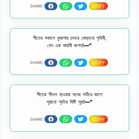
COPY
SHARE:
শীতের সকালে কুয়াশার চাদরে মোড়ানো পৃথিবী,
যেন এক মায়াবী জগৎ!!━❞
COPY
SHARE:
শীতের শীতল হাওয়ায় মনের গভীরে জাগে
পুরানো স্মৃতির মিষ্টি সুর!!━❞
COPY
SHARE: