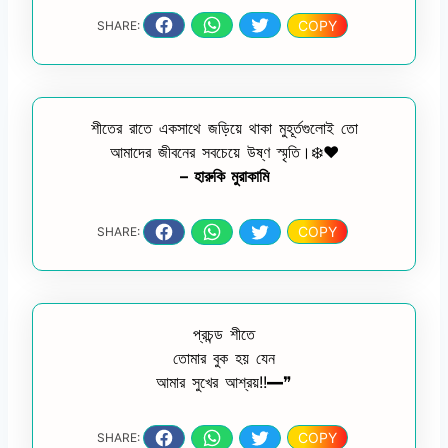
COPY
SHARE:
শীতের রাতে একসাথে জড়িয়ে থাকা মুহূর্তগুলোই তো
আমাদের জীবনের সবচেয়ে উষ্ণ স্মৃতি।❄️❤️
– হারুকি মুরাকামি
COPY
SHARE:
প্রচন্ড শীতে
তোমার বুক হয় যেন
আমার সুখের আশ্রয়!!━❞
COPY
SHARE: