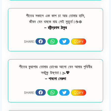
শীতের সকালে এক কাপ চা আর তোমার হাসি,
জীবন যেন থমকে যায় সেই মুহূর্তে।☕❄️
– রবীন্দ্রনাথ ঠাকুর
COPY
SHARE:
শীতের কুয়াশায় তোমার চোখের আলো যেন আমার পৃথিবীর
সবটুকু উষ্ণতা।🌫️💖
– পাবলো নেরুদা
COPY
SHARE: