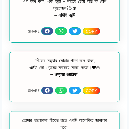
এক কাপ কফি, এবং তুমি – শীতের চেয়ে আর কি বেশি
প্রয়োজন?☕❄️
– এমিলি ব্রন্টি
COPY
SHARE:
“শীতের সন্ধ্যায় তোমার পাশে বসে থাকা,
এটাই তো প্রেমের সবচেয়ে সহজ সংজ্ঞা।❤️❄️
– ওস্কার ওয়াইল্ড”
COPY
SHARE:
তোমার ভালোবাসা শীতের রাতে একটি আলোকিত জানালার
মতো,