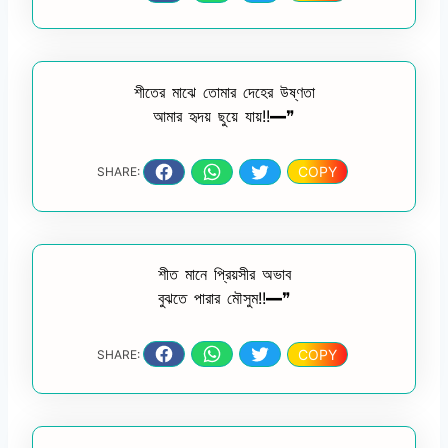
শীতের মাঝে তোমার দেহের উষ্ণতা
আমার হৃদয় ছুয়ে যায়!!━❞
COPY
SHARE:
শীত মানে প্রিয়সীর অভাব
বুঝতে পারার মৌসুম!!━❞
COPY
SHARE: