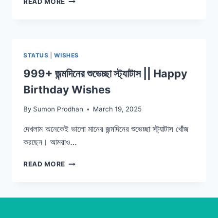
READ MORE
নতুন
বছরের
শুভেচ্ছা
||
HAPPY
STATUS
|
WISHES
NEW
YEAR
999+ জন্মদিনের শুভেচ্ছা স্ট্যাটাস || Happy
WISHES
Birthday Wishes
2026
By
Sumon Prodhan
March 19, 2025
দেখলাম অনেকেই ভালো মানের জন্মদিনের শুভেচ্ছা স্ট্যাটাস খোঁজ
করছেন। আমরাও…
999+
READ MORE
জন্মদিনের
শুভেচ্ছা
স্ট্যাটাস
||
HAPPY