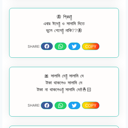
🦋 প্রিয়༎
এবার ঈদে༎ ও সালামি দিতে
ভুলে গেলে༎ নাকি❔❔🦋
COPY
SHARE:
🎀 সালামি দে༎ সালামি দে
টাকা থাকলেও সালামি দে
টাকা না থাকলেও༎ সালামি দে!!🤞🏻
COPY
SHARE: