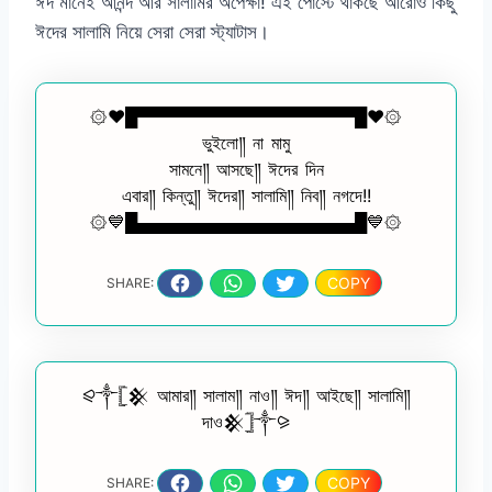
ঈদ মানেই আনন্দ আর সালামির অপেক্ষা! এই পোস্টে থাকছে আরোও কিছু
ঈদের সালামি নিয়ে সেরা সেরা স্ট্যাটাস।
۞❤️█▀▀▀▀▀▀▀▀▀▀▀▀▀▀▀▀▀▀█❤️۞
ভুইলো༎ না মামু
সামনে༎ আসছে༎ ঈদের দিন
এবার༎ কিন্তু༎ ঈদের༎ সালামি༎ নিব༎ নগদে!!
۞💙█▄▄▄▄▄▄▄▄▄▄▄▄▄▄▄▄▄▄█💙۞
COPY
SHARE:
⪨༒𓊈𒆜 আমার༎ সালাম༎ নাও༎ ঈদ༎ আইছে༎ সালামি༎
দাও𒆜𓊉༒⪩
COPY
SHARE: