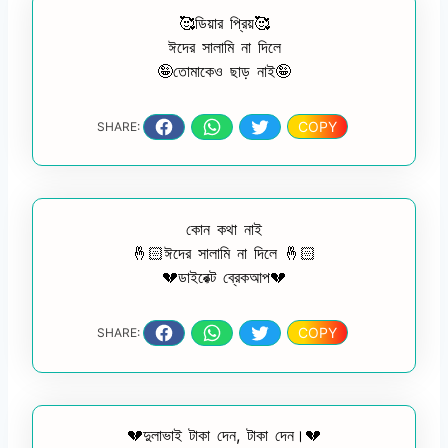
🥰ডিয়ার প্রিয়🥰
ঈদের সালামি না দিলে
🤪তোমাকেও ছাড় নাই🤪
COPY
SHARE:
কোন কথা নাই
🤞🏻ঈদের সালামি না দিলে 🤞🏻
💔ডাইরেক্ট ব্রেকআপ💔
COPY
SHARE:
💔দুলাভাই টাকা দেন, টাকা দেন।💔