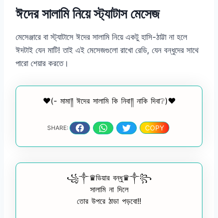
ঈদের সালামি নিয়ে স্ট্যাটাস মেসেজ
মেসেঞ্জারে বা স্ট্যাটাসে ঈদের সালামি নিয়ে একটু হাসি-ঠাট্টা না হলে
ঈদটাই যেন মাটি! তাই এই মেসেজগুলো রাখো রেডি, যেন বন্ধুদের সাথে
পারো শেয়ার করতে।
❤️(- মামা༎ ঈদের সালামি কি নিবা༎ নাকি দিবা❔)❤️
COPY
SHARE:
꧁༒♛ডিয়ার বন্ধু♛༒꧂
সালামি না দিলে
তোর উপরে ঠাডা পড়বো!!