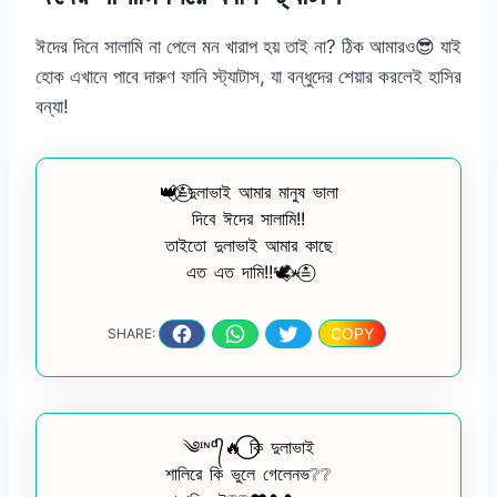
ঈদের দিনে সালামি না পেলে মন খারাপ হয় তাই না? ঠিক আমারও😎 যাই
হোক এখানে পাবে দারুণ ফানি স্ট্যাটাস, যা বন্ধুদের শেয়ার করলেই হাসির
বন্যা!
👑⃟≛⃝দুলাভাই আমার মানুষ ভালা
দিবে ঈদের সালামি!!
তাইতো দুলাভাই আমার কাছে
এত এত দামি!!🕊️⃟⋆≛⃝
COPY
SHARE:
༄ᶦᶰᵈ᭄🔥⃝ কি দুলাভাই
শালিরে কি ভুলে গেলেনভ❔❔