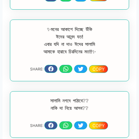
✨মনের আকাশে দিচ্ছে উঁকি
ঈদের আনন্দ যত!
এবার যদি না দাও ঈদের সালামি
আমাকে হারাবে চিরদিনের মত!!✨
COPY
SHARE:
সালামি নগদে পাঠাবে❔❔
নাকি দা নিয়ে আসব❔❔
COPY
SHARE: