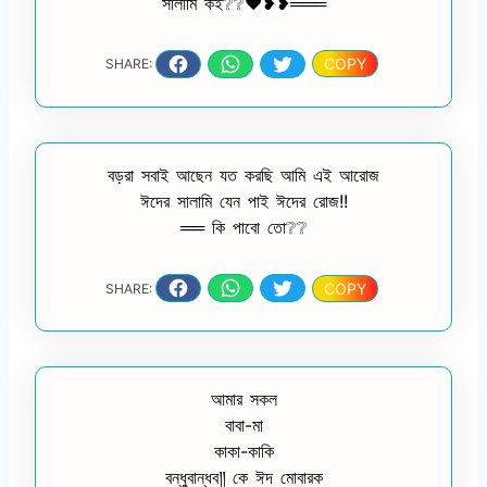
সালামি কই❔❔❤️❥❥═══
COPY
SHARE:
বড়রা সবাই আছেন যত করছি আমি এই আরোজ
ঈদের সালামি যেন পাই ঈদের রোজ!!
══ কি পাবো তো❔❔
COPY
SHARE:
আমার সকল
বাবা-মা
কাকা-কাকি
বন্ধুবান্ধব༎ কে ঈদ মোবারক