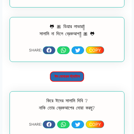
🐸 🎀 ডিয়ার লাভার༎
সালামি না দিলে ব্রেকআপ༎ 🎀 🐸
COPY
SHARE:
ঈদ মোবারক স্ট্যাটাস
কিরে ঈদের সালামি দিবি ❔
নাকি তোর ব্রেকআপের দোয়া করমু❔
COPY
SHARE: