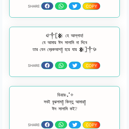
COPY
SHARE:
⪨༒𓊈𒆜 হে আল্লাহ!
যে আমায় ঈদ সালামি না দিবে
তার যেন ব্রেকআপ༎ হয়ে যায় 𒆜𓊉༒⪩
COPY
SHARE:
‎ ডিয়ার‧₊˚✧
সবই বুঝলাম༎ কিন্তু আমার༎
ঈদ সালামি কই❔
COPY
SHARE: