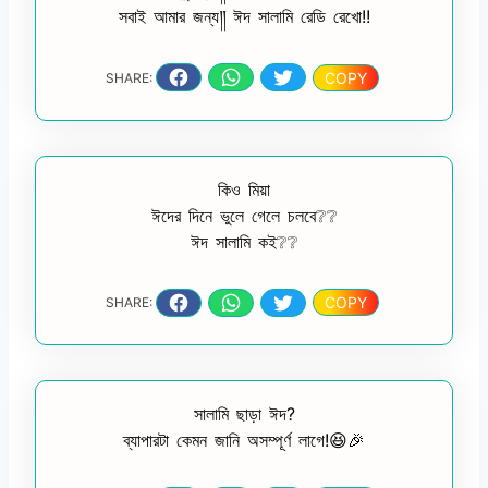
সবাই আমার জন্য༎ ঈদ সালামি রেডি রেখো!!
COPY
SHARE:
কিও মিয়া
ঈদের দিনে ভুলে গেলে চলবে❔❔
ঈদ সালামি কই❔❔
COPY
SHARE:
সালামি ছাড়া ঈদ?
ব্যাপারটা কেমন জানি অসম্পূর্ণ লাগে!😆🎉