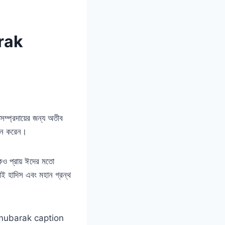
arak
গমন করেন।
েও প্রায় ঈদের মতো
াই হাদিস এবং মহান গ্রন্থ
jumma mubarak caption