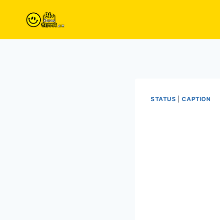
Skip
to
content
STATUS
|
CAPTION