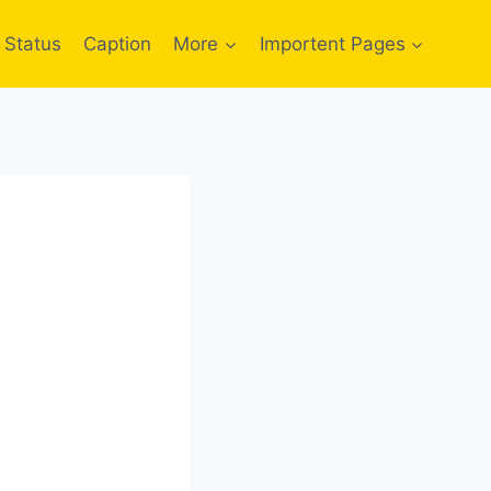
Status
Caption
More
Importent Pages