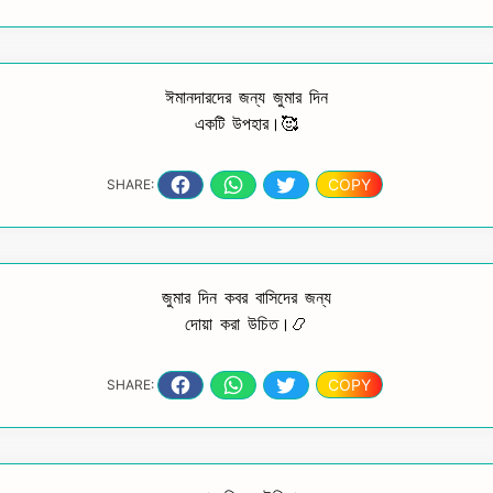
ঈমানদারদের জন্য জুমার দিন
একটি উপহার।🥰
COPY
SHARE:
জুমার দিন কবর বাসিদের জন্য
দোয়া করা উচিত।📿
COPY
SHARE: