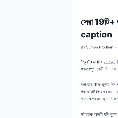
সেরা 19টি+ 
caption
By
Sumon Prodhan
“জুমা” (আরবিঃ ٱلْجُمُعَة যা পবিত্র শুক্রবারকে বোঝানো হয়) যাকে জুমার দিনও বলা হয়। এই দিনটি মুসলিম সম্প্রদায়ের জন্য অতীব
বলা হয়ে থাকে জুমার দি
প্রায়োরিটি দিয়ে থাকেন
কালামে পাকেও জুমা নিয়ে
যাইহোক আপনি যদি জুমার 