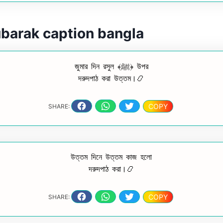
arak caption bangla
জুমার দিন রসুল ﴾ﷺ﴿ উপর
দরুদপাঠ করা উত্তম।📿
COPY
SHARE:
উত্তম দিনে উত্তম কাজ হলো
দরুদপাঠ করা।📿
COPY
SHARE: